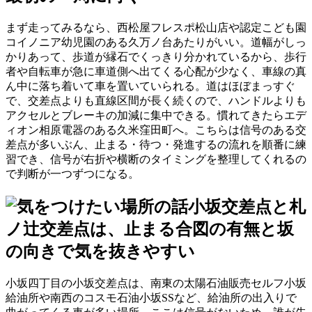
まず走ってみるなら、西松屋フレスポ松山店や認定こども園
コイノニア幼児園のある久万ノ台あたりがいい。道幅がしっ
かりあって、歩道が縁石でくっきり分かれているから、歩行
者や自転車が急に車道側へ出てくる心配が少なく、車線の真
ん中に落ち着いて車を置いていられる。道はほぼまっすぐ
で、交差点よりも直線区間が長く続くので、ハンドルよりも
アクセルとブレーキの加減に集中できる。慣れてきたらエデ
ィオン相原電器のある久米窪田町へ。こちらは信号のある交
差点が多いぶん、止まる・待つ・発進するの流れを順番に練
習でき、信号が右折や横断のタイミングを整理してくれるの
で判断が一つずつになる。
小坂交差点と札
ノ辻交差点は、止まる合図の有無と坂
の向きで気を抜きやすい
小坂四丁目の小坂交差点は、南東の太陽石油販売セルフ小坂
給油所や南西のコスモ石油小坂SSなど、給油所の出入りで