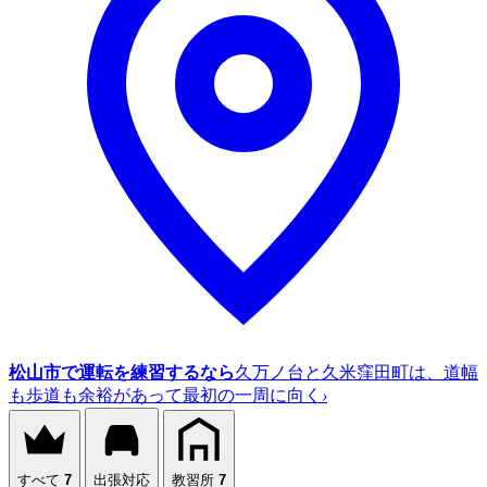
松山市で運転を練習するなら
久万ノ台と久米窪田町は、道幅
も歩道も余裕があって最初の一周に向く
›
すべて
7
出張対応
教習所
7