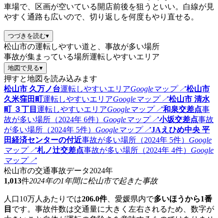
車場で、区画が空いている開店前後を狙うといい。白線が見
やすく通路も広いので、切り返しを何度もやり直せる。
つづきを読む
▾
松山市の運転しやすい道と、事故が多い場所
事故が集まっている場所
運転しやすいエリア
地図で見る
▾
押すと地図を読み込みます
松山市 久万ノ台
運転しやすいエリア
Googleマップ ↗
松山市
久米窪田町
運転しやすいエリア
Googleマップ ↗
松山市 清水
町 ３丁目
運転しやすいエリア
Googleマップ ↗
和泉交差点
事
故が多い場所（2024年 6件）
Googleマップ ↗
小坂交差点
事故
が多い場所（2024年 5件）
Googleマップ ↗
JAえひめ中央 平
田経済センターの付近
事故が多い場所（2024年 5件）
Google
マップ ↗
札ノ辻交差点
事故が多い場所（2024年 4件）
Google
マップ ↗
松山市の交通事故データ
2024年
1,013
件
2024年の1年間に松山市で起きた事故
人口10万人あたりでは
206.0件
、愛媛県内で
多いほうから1番
目
です。事故件数は交通量に大きく左右されるため、数字が