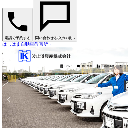
電話で予約する
問い合わせる
›
(入力30秒)
はしはま自動車教習所
›