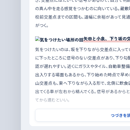
の真ん中を走る感覚をつかむのに向いている。蔵
校前交差点までの区間も、道幅に余裕があって見通
がつく。
矢田と小泉、下り坂の
気をつけたいのは、坂を下りながら交差点に入って
に下ったところに信号のない交差点があり、下り勾
認が遅れやすい。近くにガラスやタイル、自動車整
出入りする場面もあるから、下り始めた時点で早め
山交差点も、東へ下りながら入る形で、北側に飲食
出てくる車が左右から絡んでくる。信号があるから
てから進むといい。
夕方前に走り、駐車はイオンモール今治新都
つづきを
練習は、夕方の帰宅時間帯にかかる前に切り上げ