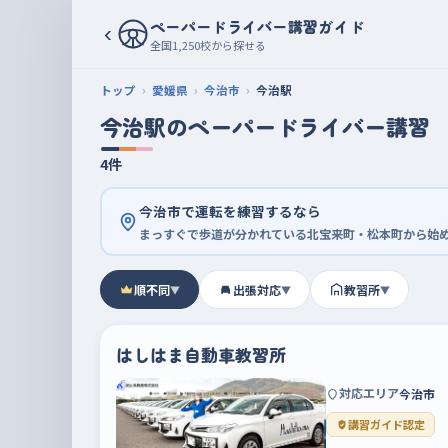
ペーパードライバー講習ガイド
‹
全国1,250校から探せる
トップ
愛媛県
今治市
今治駅
今治駅のペーパードライバー講習
4件
今治市で運転を練習するなら
まっすぐで歩道が分かれている北宝来町・松本町から始
順不同
出張対応
教習所
▼
▼
▼
はしはま自動車教習所
対応エリア
今治市
講習ガイド認定