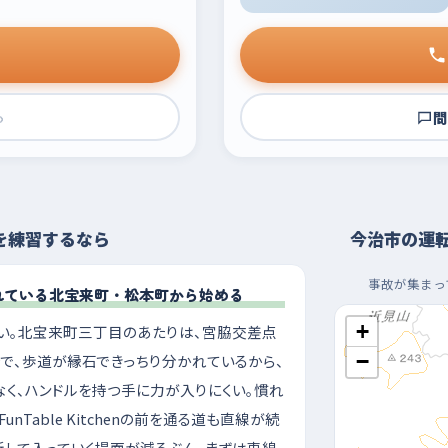
›
問
を練習するなら
今治市の運
事故が集まっ
れている北宝来町・松本町から始める
+
い。北宝来町三丁目のあたりは、宮脇交差点
−
で、歩道が縁石できっちり分かれているから、
く、ハンドルを持つ手に力が入りにくい。慣れ
Table Kitchenの前を通る道も直線が続
断して入っていく場面が減るぶん、まずは車線