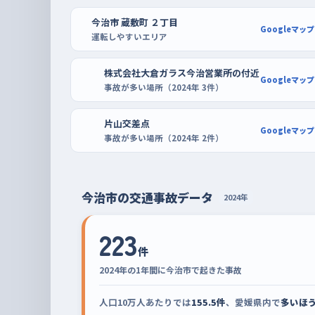
いちばん増えて、判断する場面が重なりやすいから
今治市 蔵敷町 ２丁目
体に慣れるにはいいが、暗さと眠気があるので無理
Googleマップ
運転しやすいエリア
ル今治新都市の駐車場のように区画がゆったりして
う前の時間なら、空いた列を選んで前向き・後ろ向
株式会社大倉ガラス今治営業所の付近
Googleマップ
場所で試したいときは、フレスポ今治の駐車場も、
事故が多い場所（2024年 3件）
片山交差点
Googleマップ
事故が多い場所（2024年 2件）
今治市の交通事故データ
2024年
223
件
2024年の1年間に今治市で起きた事故
人口10万人あたりでは
155.5件
、愛媛県内で
多いほ