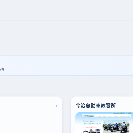
める
›
今治自動車教習所