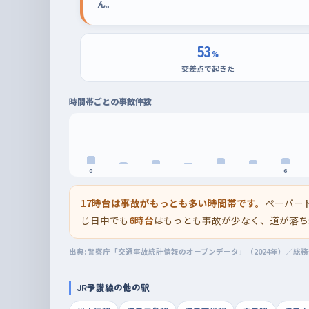
ん。
53
%
交差点で起きた
時間帯ごとの事故件数
0
6
17時台は事故がもっとも多い時間帯です。
ペーパー
じ日中でも
6時台
はもっとも事故が少なく、道が落ち
出典: 警察庁「交通事故統計情報のオープンデータ」（2024年）／総
JR予讃線の他の駅