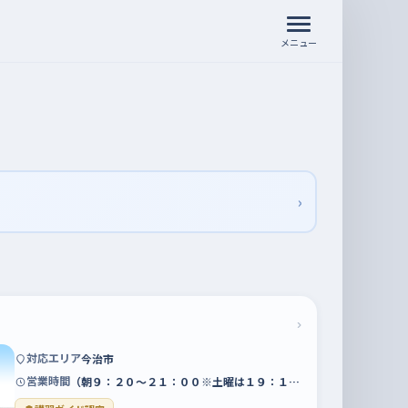
メニュー
›
›
対応エリア
今治市
営業時間
（朝９：２０～２１：００※土曜は１９：１…