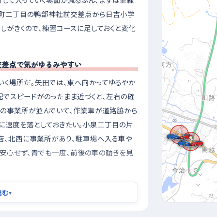
敷町二丁目の鴨部神社前交差点から日吉小学
しがきくので、練習コースに足しておくと変化
交差点で気がゆるみやすい
いく場所だ。矢田では、東へ向かってゆるやか
配でスピードがのったまま近づくと、左右の確
備の事業所が並んでいて、作業車が道路脇から
に速度を落としておきたい。小泉二丁目の片
店、北西に事業所があり、駐車場へ入る車や
と安心せず、青でも一度、前後の車の動きを見
市の広い区画で
読む
▾
るのがおすすめ。夕方は車も歩行者も一日で