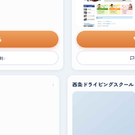
る
›
秒)
›
西条ドライビングスクール