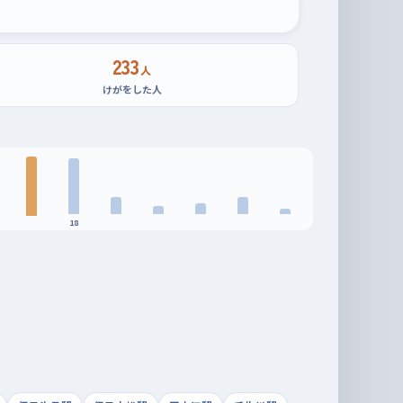
233
人
けがをした人
18