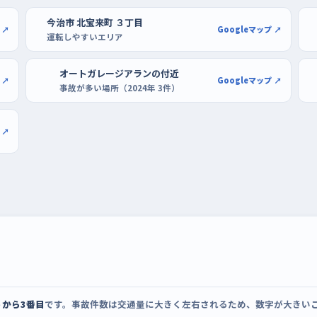
だ。逆に早朝は車がぐっと少なく、走ること自
今治市 北宝来町 ３丁目
はしないでほしい。駐車の練習は、イオンモー
 ↗
Googleマップ ↗
運転しやすいエリア
いて、通路が広いところが向いている。混み合
きの両方を繰り返せる。もう少し規模の小さい
オートガレージアランの付近
 ↗
Googleマップ ↗
通路が見通しやすく落ち着いて切り返せる。
事故が多い場所（2024年 3件）
 ↗
うから3番目
です。事故件数は交通量に大きく左右されるため、数字が大きい