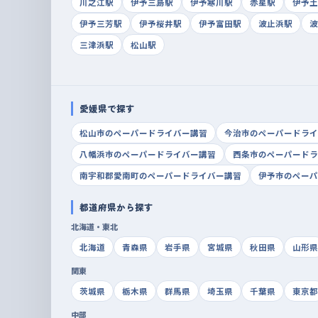
川之江駅
伊予三島駅
伊予寒川駅
赤星駅
伊予土
伊予三芳駅
伊予桜井駅
伊予富田駅
波止浜駅
波
三津浜駅
松山駅
愛媛県で探す
松山市のペーパードライバー講習
今治市のペーパードライ
八幡浜市のペーパードライバー講習
西条市のペーパードラ
南宇和郡愛南町のペーパードライバー講習
伊予市のペーパ
都道府県から探す
北海道・東北
北海道
青森県
岩手県
宮城県
秋田県
山形県
関東
茨城県
栃木県
群馬県
埼玉県
千葉県
東京都
中部