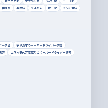
伊予氷見駅
伊予小松駅
玉之江駅
壬生川駅
柳原駅
粟井駅
光洋台駅
堀江駅
伊予和気駅
バー講習
宇和島市のペーパードライバー講習
講習
上浮穴郡久万高原町のペーパードライバー講習