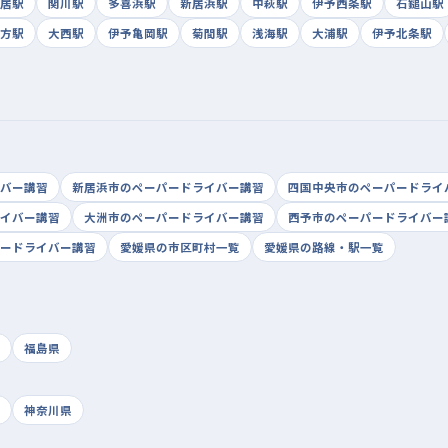
居駅
関川駅
多喜浜駅
新居浜駅
中萩駅
伊予西条駅
石鎚山駅
方駅
大西駅
伊予亀岡駅
菊間駅
浅海駅
大浦駅
伊予北条駅
バー講習
新居浜市のペーパードライバー講習
四国中央市のペーパードライ
イバー講習
大洲市のペーパードライバー講習
西予市のペーパードライバー
ードライバー講習
愛媛県の市区町村一覧
愛媛県の路線・駅一覧
福島県
神奈川県