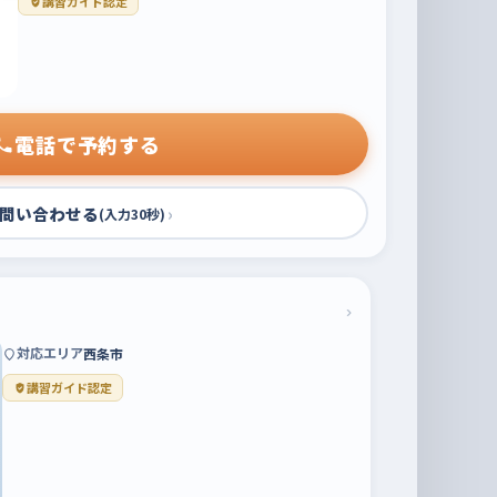
講習ガイド認定
電話で予約する
問い合わせる
›
(入力30秒)
›
対応エリア
西条市
講習ガイド認定