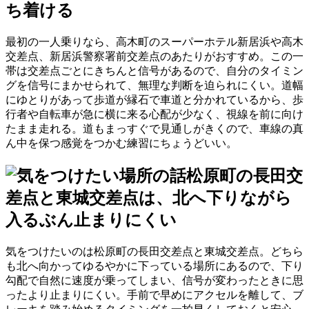
ち着ける
最初の一人乗りなら、高木町のスーパーホテル新居浜や高木
交差点、新居浜警察署前交差点のあたりがおすすめ。この一
帯は交差点ごとにきちんと信号があるので、自分のタイミン
グを信号にまかせられて、無理な判断を迫られにくい。道幅
にゆとりがあって歩道が縁石で車道と分かれているから、歩
行者や自転車が急に横に来る心配が少なく、視線を前に向け
たまま走れる。道もまっすぐで見通しがきくので、車線の真
ん中を保つ感覚をつかむ練習にちょうどいい。
松原町の長田交
差点と東城交差点は、北へ下りながら
入るぶん止まりにくい
気をつけたいのは松原町の長田交差点と東城交差点。どちら
も北へ向かってゆるやかに下っている場所にあるので、下り
勾配で自然に速度が乗ってしまい、信号が変わったときに思
ったより止まりにくい。手前で早めにアクセルを離して、ブ