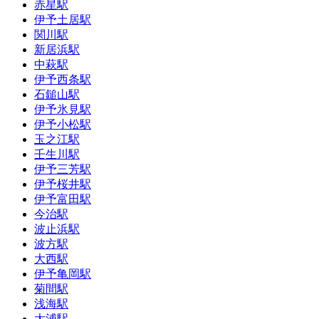
赤星駅
伊予土居駅
関川駅
新居浜駅
中萩駅
伊予西条駅
石鎚山駅
伊予氷見駅
伊予小松駅
玉之江駅
壬生川駅
伊予三芳駅
伊予桜井駅
伊予富田駅
今治駅
波止浜駅
波方駅
大西駅
伊予亀岡駅
菊間駅
浅海駅
大浦駅