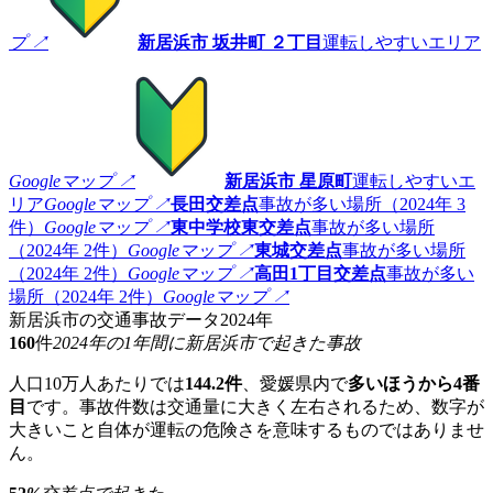
プ ↗
新居浜市 坂井町 ２丁目
運転しやすいエリア
Googleマップ ↗
新居浜市 星原町
運転しやすいエ
リア
Googleマップ ↗
長田交差点
事故が多い場所（2024年 3
件）
Googleマップ ↗
東中学校東交差点
事故が多い場所
（2024年 2件）
Googleマップ ↗
東城交差点
事故が多い場所
（2024年 2件）
Googleマップ ↗
高田1丁目交差点
事故が多い
場所（2024年 2件）
Googleマップ ↗
新居浜市の交通事故データ
2024年
160
件
2024年の1年間に新居浜市で起きた事故
人口10万人あたりでは
144.2件
、愛媛県内で
多いほうから4番
目
です。事故件数は交通量に大きく左右されるため、数字が
大きいこと自体が運転の危険さを意味するものではありませ
ん。