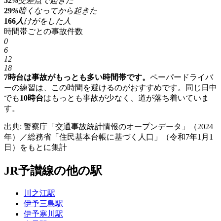
52
%
交差点で起きた
29
%
暗くなってから起きた
166
人
けがをした人
時間帯ごとの事故件数
0
6
12
18
7時台は事故がもっとも多い時間帯です。
ペーパードライバ
ーの練習は、この時間を避けるのがおすすめです。同じ日中
でも
10時台
はもっとも事故が少なく、道が落ち着いていま
す。
出典: 警察庁「交通事故統計情報のオープンデータ」（2024
年）／総務省「住民基本台帳に基づく人口」（令和7年1月1
日）をもとに集計
JR予讃線の他の駅
川之江駅
伊予三島駅
伊予寒川駅