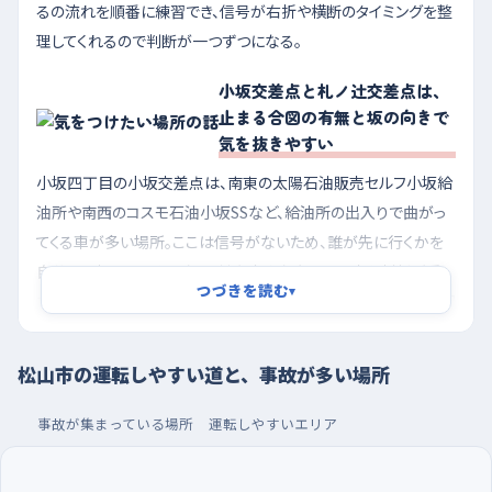
るの流れを順番に練習でき、信号が右折や横断のタイミングを整
理してくれるので判断が一つずつになる。
小坂交差点と札ノ辻交差点は、
止まる合図の有無と坂の向きで
気を抜きやすい
小坂四丁目の小坂交差点は、南東の太陽石油販売セルフ小坂給
油所や南西のコスモ石油小坂SSなど、給油所の出入りで曲がっ
てくる車が多い場所。ここは信号がないため、誰が先に行くかを
自分で見極めることになり、対向車や左右からの車と判断が重
つづきを読む
▾
なりやすい。本町三丁目の札ノ辻交差点は、北西に本町三丁目駅
があり路面電車や人の動きが絡むうえ、西へ向かってゆるく下っ
ている。下り坂は思ったより速度が乗るので、青が変わりかけた
松山市の運転しやすい道と、事故が多い場所
ときに止まりきれない気持ちになりやすい。手前で早めに足をブ
レーキへ移し、坂の下り側では特にゆっくり近づくといい。
事故が集まっている場所
運転しやすいエリア
朝いちばんの静かな時間に走り、駐車はフジパルテ