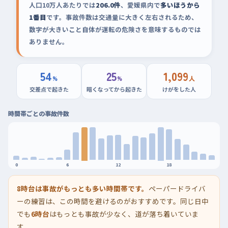
人口10万人あたりでは
206.0件
、愛媛県内で
多いほうから
1番目
です。事故件数は交通量に大きく左右されるため、
数字が大きいこと自体が運転の危険さを意味するものでは
ありません。
54
25
1,099
%
%
人
交差点で起きた
暗くなってから起きた
けがをした人
時間帯ごとの事故件数
0
6
12
18
8時台は事故がもっとも多い時間帯です。
ペーパードライバ
ーの練習は、この時間を避けるのがおすすめです。同じ日中
でも
6時台
はもっとも事故が少なく、道が落ち着いていま
す。