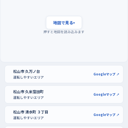
ィ・フジ衣山の広い区画で
通勤や通学が重なる朝八時前後は、車も歩行者も自転車もいち
どに増えて、判断する材料が多くなる。それより早い夜明けすぎ
地図で見る
▾
の時間帯は交通量が落ち着いていて、同じ道でも景色をゆっくり
押すと地図を読み込みます
確かめながら走れるので、練習の一本目にはこの時間が向いて
いる。曜日でいえば、週の半ばから後半にかけては仕事の車が多
く、日曜はぐっと静かになるので、はじめのうちは日曜の早い時間
を選ぶと気が楽だ。駐車の練習は、フジパルティ・フジ衣山や
DCM城北店のような大型店の駐車場で、区画が空いている開店
松山市 久万ノ台
前後を狙うといい。白線が見やすく通路も広いので、切り返しを
Googleマップ ↗
運転しやすいエリア
何度もやり直せる。
松山市 久米窪田町
Googleマップ ↗
運転しやすいエリア
松山市 清水町 ３丁目
Googleマップ ↗
運転しやすいエリア