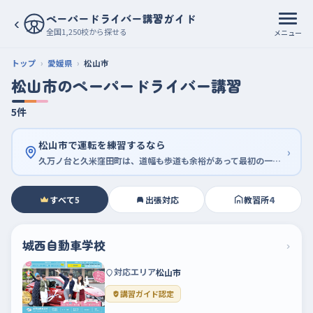
ペーパードライバー講習ガイド
‹
全国1,250校から探せる
メニュー
トップ
愛媛県
松山市
松山市のペーパードライバー講習
5件
松山市で運転を練習するなら
›
久万ノ台と久米窪田町は、道幅も歩道も余裕があって最初の一周に向く
すべて
5
出張対応
教習所
4
城西自動車学校
›
対応エリア
松山市
講習ガイド認定