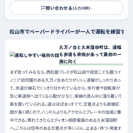
問い合わせる
›
(入力30秒)
松山市でペーパードライバーが一人で運転を練習する
久万ノ台と久米窪田町は、道幅
も歩道も余裕があって最初の一
周に向く
まず走ってみるなら、西松屋フレスポ松山店や認定こども園コイ
ノニア幼児園のある久万ノ台あたりがいい。道幅がしっかりあっ
て、歩道が縁石でくっきり分かれているから、歩行者や自転車が
急に車道側へ出てくる心配が少なく、車線の真ん中に落ち着いて
車を置いていられる。道はほぼまっすぐで、交差点よりも直線区
間が長く続くので、ハンドルよりもアクセルとブレーキの加減に集
中できる。慣れてきたらエディオン相原電器のある久米窪田町
へ。こちらは信号のある交差点が多いぶん、止まる・待つ・発進す