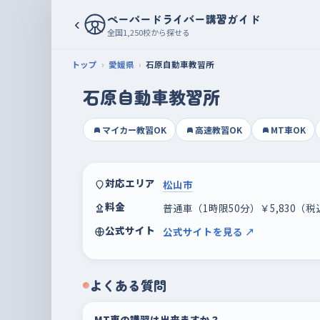
ペーパードライバー講習ガイド
‹
全国1,250校から探せる
トップ
愛媛県
石原自動車教習所
石原自動車教習所
マイカー教習OK
高速教習OK
MT車OK
対応エリア
松山市
料金
普通車（1時限50分）￥5,830（
公式サイト
公式サイトを見る ↗
よくある質問
MT車の講習は出来ますか？