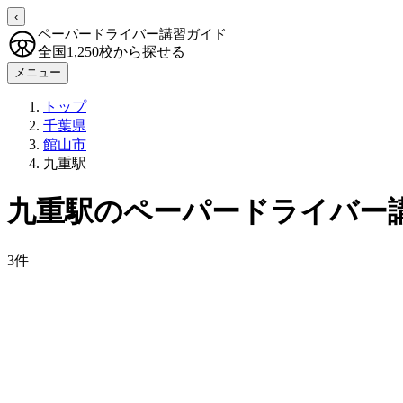
‹
ペーパードライバー講習ガイド
全国1,250校から探せる
メニュー
トップ
千葉県
館山市
九重駅
九重駅のペーパードライバー
3件