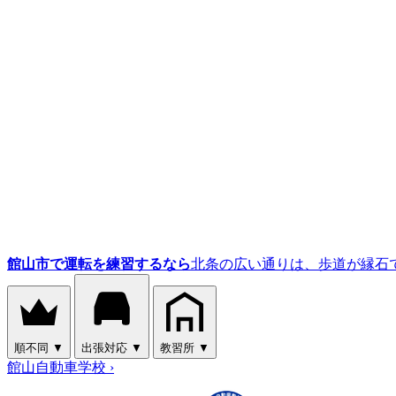
館山市で運転を練習するなら
北条の広い通りは、歩道が縁石
順不同
▼
出張対応
▼
教習所
▼
館山自動車学校
›