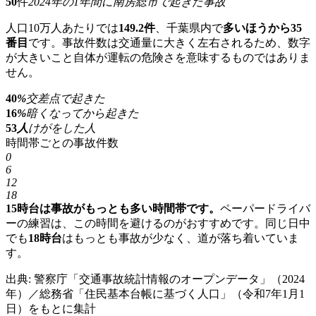
50
件
2024年の1年間に南房総市で起きた事故
人口10万人あたりでは
149.2件
、千葉県内で
多いほうから35
番目
です。事故件数は交通量に大きく左右されるため、数字
が大きいこと自体が運転の危険さを意味するものではありま
せん。
40
%
交差点で起きた
16
%
暗くなってから起きた
53
人
けがをした人
時間帯ごとの事故件数
0
6
12
18
15時台は事故がもっとも多い時間帯です。
ペーパードライバ
ーの練習は、この時間を避けるのがおすすめです。同じ日中
でも
18時台
はもっとも事故が少なく、道が落ち着いていま
す。
出典: 警察庁「交通事故統計情報のオープンデータ」（2024
年）／総務省「住民基本台帳に基づく人口」（令和7年1月1
日）をもとに集計