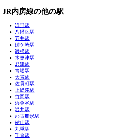
JR内房線の他の駅
浜野駅
八幡宿駅
五井駅
姉ケ崎駅
巌根駅
木更津駅
君津駅
青堀駅
大貫駅
佐貫町駅
上総湊駅
竹岡駅
浜金谷駅
岩井駅
那古船形駅
館山駅
九重駅
千倉駅