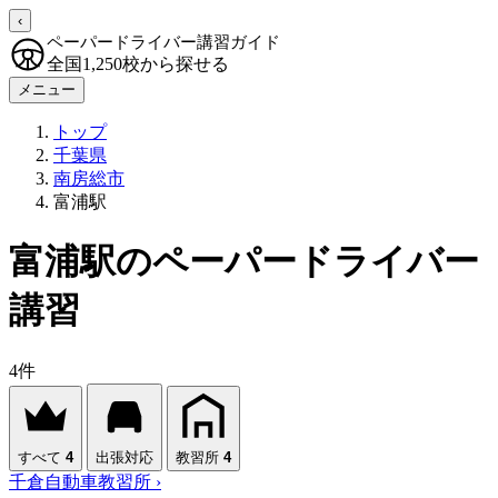
‹
ペーパードライバー講習ガイド
全国1,250校から探せる
メニュー
トップ
千葉県
南房総市
富浦駅
富浦駅のペーパードライバー
講習
4件
すべて
4
出張対応
教習所
4
千倉自動車教習所
›