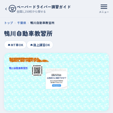
ペーパードライバー講習ガイド
‹
全国1,250校から探せる
メニュー
トップ
千葉県
鴨川自動車教習所
鴨川自動車教習所
MT車OK
路上講習OK