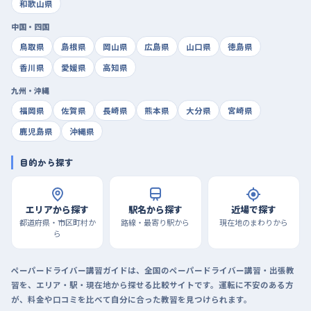
和歌山県
中国・四国
鳥取県
島根県
岡山県
広島県
山口県
徳島県
香川県
愛媛県
高知県
九州・沖縄
福岡県
佐賀県
長崎県
熊本県
大分県
宮崎県
鹿児島県
沖縄県
目的から探す
エリアから探す
駅名から探す
近場で探す
都道府県・市区町村か
路線・最寄り駅から
現在地のまわりから
ら
ペーパードライバー講習ガイドは、全国のペーパードライバー講習・出張教
習を、エリア・駅・現在地から探せる比較サイトです。運転に不安のある方
が、料金や口コミを比べて自分に合った教習を見つけられます。