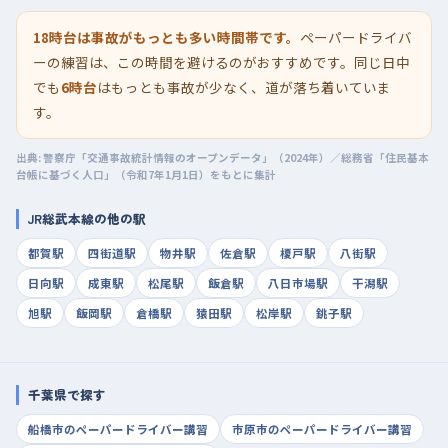
18時台は事故がもっとも多い時間帯です。
ペーパードライバ
ーの練習は、この時間を避けるのがおすすめです。同じ日中
でも
6時台
はもっとも事故が少なく、道が落ち着いていま
す。
出典: 警察庁「交通事故統計情報のオープンデータ」（2024年）／総務省「住民基本
台帳に基づく人口」（令和7年1月1日）をもとに集計
JR総武本線の他の駅
都賀駅
四街道駅
物井駅
佐倉駅
榎戸駅
八街駅
日向駅
成東駅
松尾駅
飯倉駅
八日市場駅
干潟駅
旭駅
飯岡駅
倉橋駅
猿田駅
松岸駅
銚子駅
千葉県で探す
船橋市のペーパードライバー講習
市原市のペーパードライバー講習