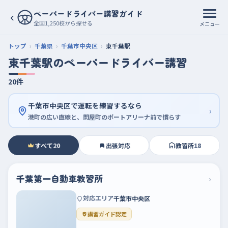
ペーパードライバー講習ガイド
‹
全国1,250校から探せる
メニュー
トップ
千葉県
千葉市中央区
東千葉駅
東千葉駅のペーパードライバー講習
20件
千葉市中央区で運転を練習するなら
›
港町の広い直線と、問屋町のポートアリーナ前で慣らす
すべて
20
出張対応
教習所
18
千葉第一自動車教習所
›
対応エリア
千葉市中央区
講習ガイド認定