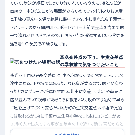
ていて、歩道が縁石でしっかり分かれているうえに、ほとんどが
直線の一本道だ。曲がる場面が少ないので、ハンドルよりも速度
と車線の真ん中を保つ練習に集中できる。少し慣れたら千葉ポー
トアリーナのある問屋町へ。ポートアリーナ前交差点を含めて信
号で流れが区切られるので、止まる・待つ・発進するという動きを
落ち着いた気持ちで繰り返せる。
高品交差点の下り、生実交差点
の学校前で気をつけたいこと
祐光四丁目の高品交差点は、南へ向かってゆるやかに下っていく
途中にある。下り坂では思ったより速度が乗るので、信号が変わ
ったときにブレーキが遅れやすい。北東に交差点、北西や南東に
店が並んでいて視線があちこちに散るぶん、坂の下り始めで早め
に足を上げておくと安心だ。浜野町の生実交差点は平坦で見通
しは取れるが、東に千葉市立生浜小学校、北東にコンビニがあ
り、歩く人や出入りする車が交差点のすぐ近くで動く。青だからと
勢いで入らず、右左折の前に横断歩道をもう一度見る癖をつけ