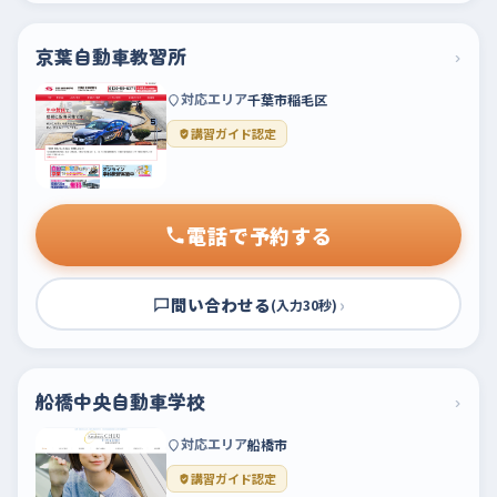
京葉自動車教習所
›
対応エリア
千葉市稲毛区
講習ガイド認定
電話で予約する
問い合わせる
›
(入力30秒)
船橋中央自動車学校
›
対応エリア
船橋市
講習ガイド認定