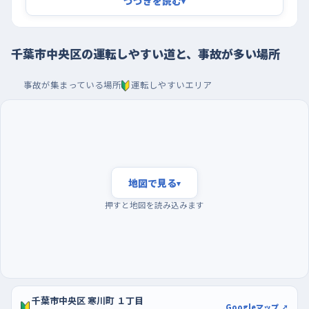
つづきを読む
▾
たい。
早い時間に走り、蘇我の大型店の駐車場で車庫入れを
千葉市中央区の運転しやすい道と、事故が多い場所
練習は朝の早い時間帯がいちばん向いている。通勤や帰りの車
事故が集まっている場所
運転しやすいエリア
がまだ動き出す前で、交差点で無理に譲られたり急かされたりす
る場面が少なく、自分のペースで判断できる。逆に夕方、暗くなり
はじめて人も車もいちどに増える時間帯は、慣れるまで避けたほ
うが気楽だ。曜日でいえば週の後半から土曜にかけて街の車が
増える感じがあるので、静かな曜日を選ぶといい。駐車の練習は
蘇我のハーバーシティ蘇我やアリオ蘇我の駐車場が使いやすい。
地図で見る
▾
区画が広く取られていて通路もまっすぐなので、開店してすぐの空
押すと地図を読み込みます
いている時間に、白線に対してまっすぐ入れる感覚をつかんでおく
と、街なかの狭い駐車場でも慌てなくなる。
千葉市中央区 寒川町 １丁目
Googleマップ ↗