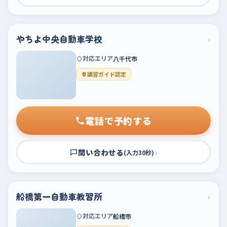
やちよ中央自動車学校
›
対応エリア
八千代市
講習ガイド認定
電話で予約する
問い合わせる
›
(入力30秒)
船橋第一自動車教習所
›
対応エリア
船橋市