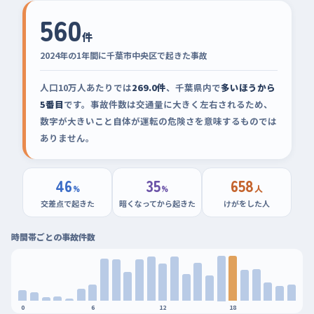
560
件
2024年の1年間に千葉市中央区で起きた事故
人口10万人あたりでは
269.0件
、千葉県内で
多いほうから
5番目
です。事故件数は交通量に大きく左右されるため、
数字が大きいこと自体が運転の危険さを意味するものでは
ありません。
46
35
658
%
%
人
交差点で起きた
暗くなってから起きた
けがをした人
時間帯ごとの事故件数
0
6
12
18