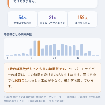
ではありません。
54
21
159
%
%
人
交差点で起きた
暗くなってから起きた
けがをした人
時間帯ごとの事故件数
0
6
12
18
8時台は事故がもっとも多い時間帯です。
ペーパードライバ
ーの練習は、この時間を避けるのがおすすめです。同じ日中
でも
20時台
はもっとも事故が少なく、道が落ち着いていま
す。
出典: 警察庁「交通事故統計情報のオープンデータ」（2024年）／総務省「住民基本
台帳に基づく人口」（令和7年1月1日）をもとに集計