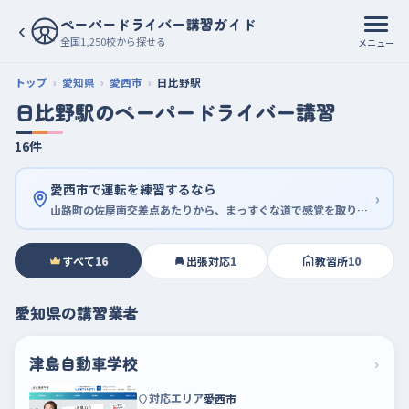
ペーパードライバー講習ガイド
‹
全国1,250校から探せる
メニュー
トップ
愛知県
愛西市
日比野駅
日比野駅のペーパードライバー講習
16件
愛西市で運転を練習するなら
›
山路町の佐屋南交差点あたりから、まっすぐな道で感覚を取り戻す
すべて
16
出張対応
1
教習所
10
愛知県の講習業者
津島自動車学校
›
対応エリア
愛西市