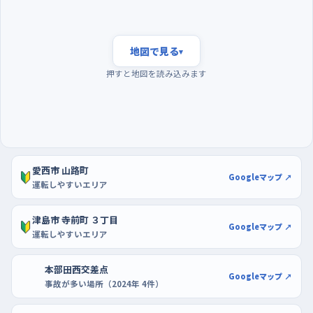
りする。交差点を抜けたら終わり、ではなく、抜けた先の路肩まで
目を配ると流れに乗りやすい。信号のない東條交差点や南河田
交差点まわりは、こちらが止まって譲る判断を自分でしなければ
地図で見る
▾
ならないので、慣れてから足を伸ばすほうがいい。
押すと地図を読み込みます
朝の通勤の波を避け、大型店の駐車場でバックの練習
を
朝の出勤と通学が重なる時間帯は、どの道も車と自転車が一気
に増えて、初めての人には情報が多すぎる。練習するなら、その波
愛西市 山路町
が引いた昼前後か、夕方の混み始める前がおすすめ。曜日でいう
Googleマップ ↗
運転しやすいエリア
と日曜は街全体の動きがゆるやかで、逆に週の初めから半ばに
かけては仕事の車が多くなるので、最初の何回かは週末の午前
津島市 寺前町 ３丁目
Googleマップ ↗
中を選ぶと落ち着いて走れる。
運転しやすいエリア
駐車の練習は、区画が広くて通路もゆったりしているヨシヅヤ津
本部田西交差点
Googleマップ ↗
島本店の駐車場が使いやすい。ホームセンターのDCM愛西店も、
事故が多い場所（2024年 4件）
買い物ついでに端のほうの空いた区画でバックの角度を確かめ