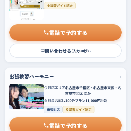
講習ガイド認定
電話で予約する
問い合わせる
›
(入力30秒)
出張教習ハーモニー
›
対応エリア
名古屋市千種区・名古屋市東区・名
古屋市北区 ほか
料金
お試し100分プラン11,000円税込
出張対応
講習ガイド認定
電話で予約する