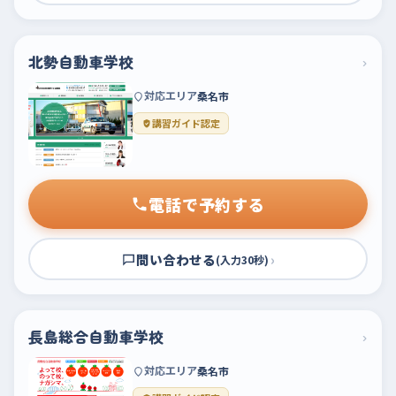
北勢自動車学校
›
対応エリア
桑名市
講習ガイド認定
電話で予約する
問い合わせる
›
(入力30秒)
長島総合自動車学校
›
対応エリア
桑名市