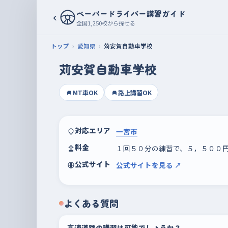
ペーパードライバー講習ガイド
‹
全国1,250校から探せる
トップ
愛知県
苅安賀自動車学校
苅安賀自動車学校
MT車OK
路上講習OK
対応エリア
一宮市
料金
１回５０分の練習で、５，５００
公式サイト
公式サイトを見る ↗
よくある質問
高速道路の講習は可能でしょうか？