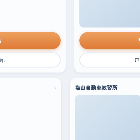
る
›
秒)
›
塩山自動車教習所