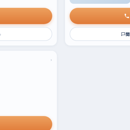
›
問
›