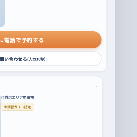
電話で予約する
問い合わせる
›
(入力30秒)
›
対応エリア
甲州市
講習ガイド認定