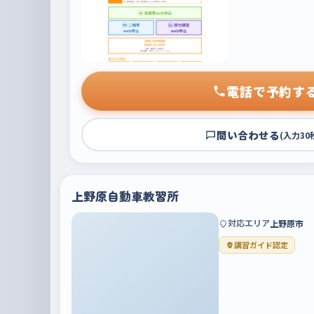
電話で予約す
問い合わせる
(入力30
上野原自動車教習所
対応エリア
上野原市
講習ガイド認定