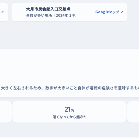
狙って、白線に対してまっすぐ入れる、切り返
大月市民会館入口交差点
 ↗
Googleマップ ↗
なかの狭い駐車場でも慌てずに済む。
事故が多い場所（2024年 1件）
に大きく左右されるため、数字が大きいこと自体が運転の危険さを意味するも
21
%
暗くなってから起きた