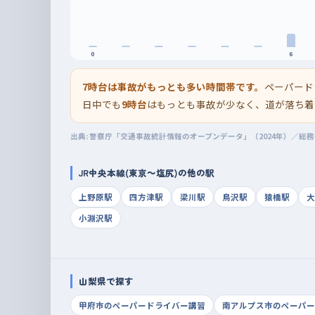
0
6
7時台は事故がもっとも多い時間帯です。
ペーパード
日中でも
9時台
はもっとも事故が少なく、道が落ち着
出典: 警察庁「交通事故統計情報のオープンデータ」（2024年）／総
JR中央本線(東京～塩尻)の他の駅
上野原駅
四方津駅
梁川駅
鳥沢駅
猿橋駅
大
小淵沢駅
山梨県で探す
甲府市のペーパードライバー講習
南アルプス市のペーパー