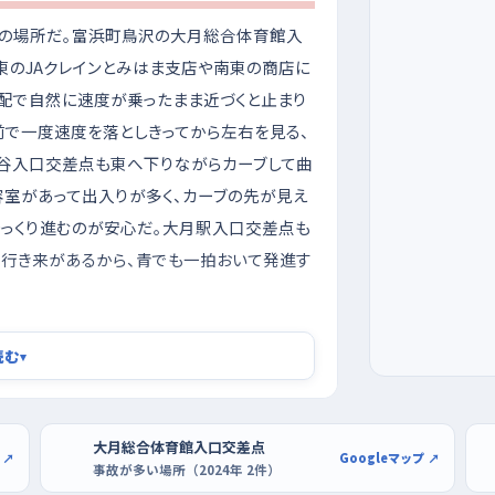
形の場所だ。富浜町鳥沢の大月総合体育館入
東のJAクレインとみはま支店や南東の商店に
配で自然に速度が乗ったまま近づくと止まり
前で一度速度を落としきってから左右を見る、
谷入口交差点も東へ下りながらカーブして曲
容室があって出入りが多く、カーブの先が見え
ゆっくり進むのが安心だ。大月駅入口交差点も
行き来があるから、青でも一拍おいて発進す
型店の広い区画で
読む
▾
ないうちは避けたほうが気持ちに余裕が持て
道でも見える景色がぐっと違ってくる。曜日で
るので、はじめのうちは前半の平日を選ぶと
大月総合体育館入口交差点
 ↗
Googleマップ ↗
事故が多い場所（2024年 2件）
ノジマ都留店のように区画がゆったりした店