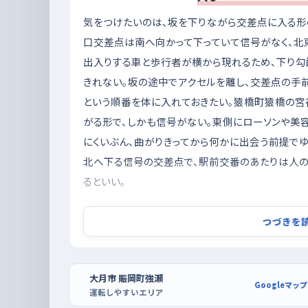
気をつけたいのは、坂を下りながら交差点に入る
口交差点は南へ向かって下っていて信号がなく、北
出入りする車と歩行者が横から現れるため、下り勾
きれない。坂の途中でアクセルを離し、交差点の手
という順番を体に入れておきたい。猿橋町猿橋の宮
がる形で、しかも信号がない。東側にローソンや美
にくいぶん、曲がりきってから何かに出会う前提で
北へ下る信号の交差点で、駅前交番のあたりは人の
るといい。
練習は朝の混む時間を外し、駐車は都留の大
つづきを
朝の通勤や通学がいちばん重なる時間帯は、慣れ
る。それを過ぎた昼前後の落ち着いた時間なら、同じ
いうと週の終わりに近づくほど車が増える感覚があ
大月市 賑岡町強瀬
Googleマップ
運転しやすいエリア
いい。駐車の練習は、ワークマン都留店や株式会社