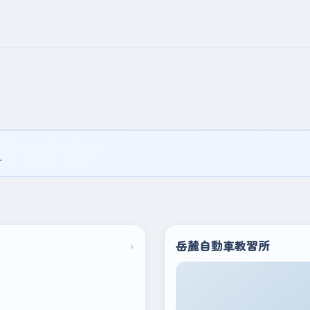
す
›
岳麓自動車教習所