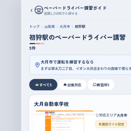
ペーパードライバー講習ガイド
‹
全国1,250校から探せる
トップ
山梨県
大月市
初狩駅
初狩駅のペーパードライバー講習
5件
大月市で運転を練習するなら
まずは御太刀二丁目、イオン大月店まわりの直線で慣ら
すべて
5
出張対応
教習所
5
大月自動車学校
対応エリア
大月市
講習ガイド認定