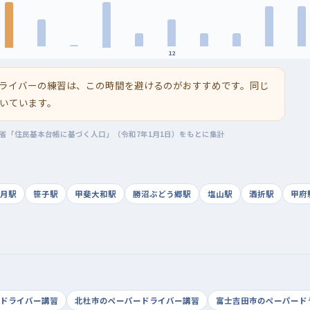
12
ライバーの練習は、この時間を避けるのがおすすめです。同じ
いています。
務省「住民基本台帳に基づく人口」（令和7年1月1日）をもとに集計
月駅
笹子駅
甲斐大和駅
勝沼ぶどう郷駅
塩山駅
酒折駅
甲府
ドライバー講習
北杜市のペーパードライバー講習
富士吉田市のペーパード