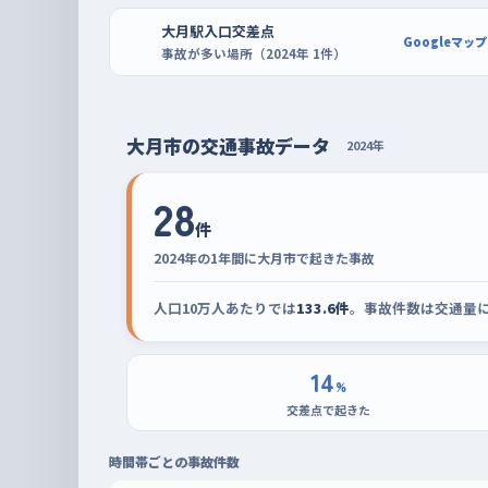
の駐車場が向いている。買い物客が少ない時間帯を
大月駅入口交差点
Googleマップ
して出る、という動きを何度もくり返しておくと、街
事故が多い場所（2024年 1件）
大月市の交通事故データ
2024年
28
件
2024年の1年間に大月市で起きた事故
人口10万人あたりでは
133.6件
。事故件数は交通量
14
%
交差点で起きた
時間帯ごとの事故件数