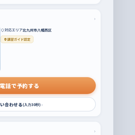
›
対応エリア
北九州市八幡西区
講習ガイド認定
電話で予約する
い合わせる
›
(入力30秒)
›