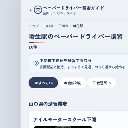
ペーパードライバー講習ガイド
‹
全国1,250校から探せる
トップ
山口県
下関市
幡生駅
幡生駅のペーパードライバー講習
16件
下関市で運転を練習するなら
安岡駅前と楠乃、まっすぐで見通しのきく道から始める
すべて
16
出張対応
教習所
15
山口県の講習業者
アイルモータースクール下関