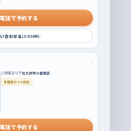
電話で予約する
い合わせる
›
(入力30秒)
›
対応エリア
北九州市小倉南区
講習ガイド認定
電話で予約する