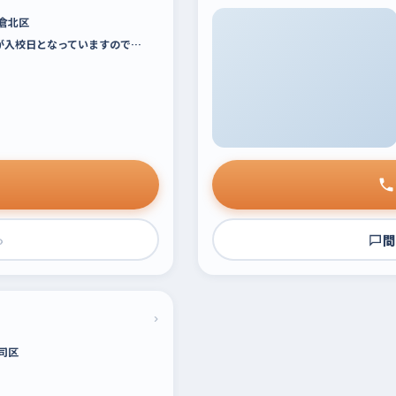
倉北区
)が入校日となっていますので…
›
問
›
司区