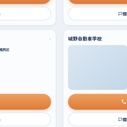
›
問
›
城野自動車学校
幡西区
›
問