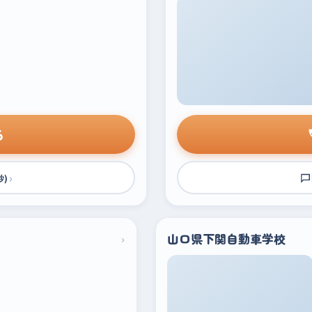
る
›
秒)
›
山口県下関自動車学校