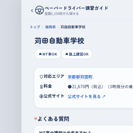
ペーパードライバー講習ガイド
‹
全国1,250校から探せる
トップ
福岡県
苅田自動車学校
苅田自動車学校
MT車OK
路上講習OK
対応エリア
京都郡苅田町
料金
●21,670円（税込）（3時限分
公式サイト
公式サイトを見る ↗
よくある質問
MT車の講習は出来ますか？