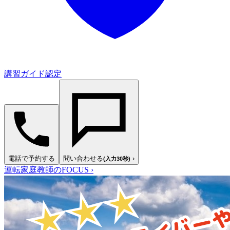
講習ガイド認定
電話で予約する
問い合わせる
›
(入力30秒)
運転家庭教師のFOCUS
›