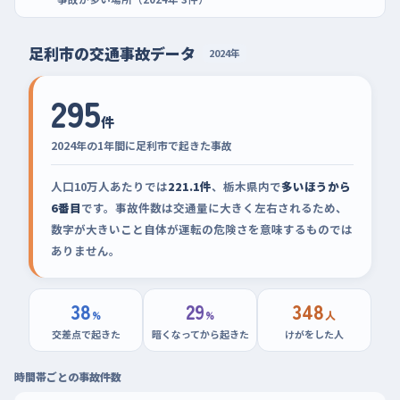
足利市の交通事故データ
2024年
295
件
2024年の1年間に足利市で起きた事故
人口10万人あたりでは
221.1件
、栃木県内で
多いほうから
6番目
です。事故件数は交通量に大きく左右されるため、
数字が大きいこと自体が運転の危険さを意味するものでは
ありません。
38
29
348
%
%
人
交差点で起きた
暗くなってから起きた
けがをした人
時間帯ごとの事故件数