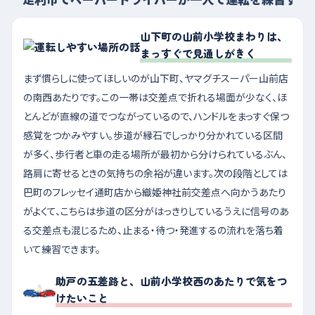
山下町の山前小学校まわりは、
まっすぐで見通しがきく
まず慣らしに使ってほしいのが山下町、ヤマグチスーパー山前店
の南西あたりです。この一帯は交差点で折れる場面が少なく、ほ
とんどが直線の道でつながっているので、ハンドルをまっすぐ保つ
感覚をつかみやすい。歩道が縁石でしっかり分かれている区間
が多く、歩行者と車の走る場所が最初から分けられているぶん、
路肩に寄せるときの気持ちの余裕が違います。次の段階としては
巴町のフレッセイ通町店から織姫神社前交差点へ向かうあたり
がよくて、こちらは歩道の区分がはっきりしているうえに信号のあ
る交差点も混じるため、止まる・待つ・発進するの流れを落ち着
いて練習できます。
助戸の五差路と、山前小学校西のあたりで気をつ
けたいこと