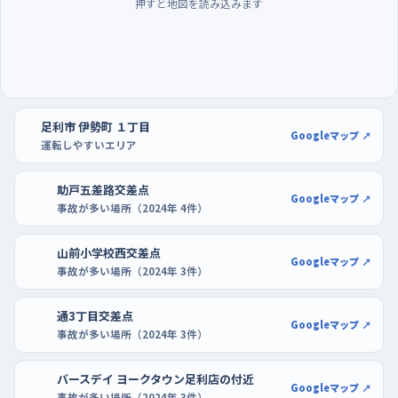
押すと地図を読み込みます
ん。曜日でいうと水曜と土曜は街全体が動いている印象なので、
慣れるまでは別の日を選ぶとよいでしょう。駐車の練習には、区
画が広くとってあるアクロスプラザ足利やビバモール足利堀込の
駐車場が向いています。開店前後の空いている時間なら、まわり
の車を気にせず切り返しを何度でもやり直せます。
足利市 伊勢町 １丁目
Googleマップ ↗
運転しやすいエリア
助戸五差路交差点
Googleマップ ↗
事故が多い場所（2024年 4件）
山前小学校西交差点
Googleマップ ↗
事故が多い場所（2024年 3件）
通3丁目交差点
Googleマップ ↗
事故が多い場所（2024年 3件）
バースデイ ヨークタウン足利店の付近
Googleマップ ↗
事故が多い場所（2024年 3件）