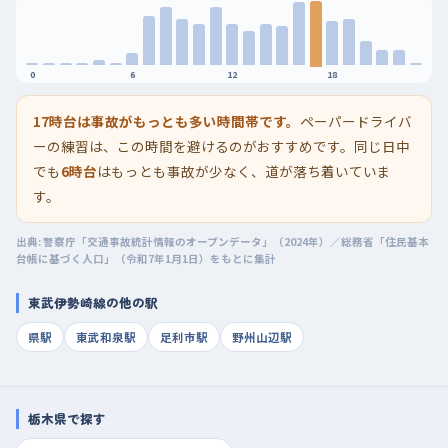
0
6
12
18
17時台は事故がもっとも多い時間帯です。
ペーパードライバ
ーの練習は、この時間を避けるのがおすすめです。同じ日中
でも
6時台
はもっとも事故が少なく、道が落ち着いていま
す。
出典: 警察庁「交通事故統計情報のオープンデータ」（2024年）／総務省「住民基本
台帳に基づく人口」（令和7年1月1日）をもとに集計
東武伊勢崎線の他の駅
県駅
東武和泉駅
足利市駅
野州山辺駅
栃木県で探す