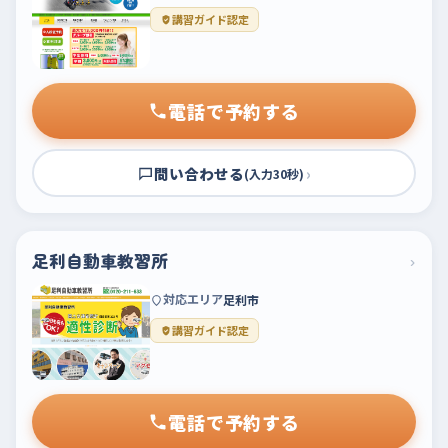
講習ガイド認定
電話で予約する
問い合わせる
›
(入力30秒)
足利自動車教習所
›
対応エリア
足利市
講習ガイド認定
電話で予約する