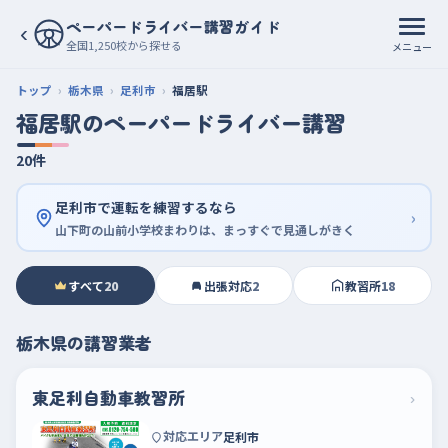
ペーパードライバー講習ガイド
‹
全国1,250校から探せる
メニュー
トップ
栃木県
足利市
福居駅
福居駅のペーパードライバー講習
20件
足利市で運転を練習するなら
›
山下町の山前小学校まわりは、まっすぐで見通しがきく
すべて
20
出張対応
2
教習所
18
栃木県の講習業者
東足利自動車教習所
›
対応エリア
足利市