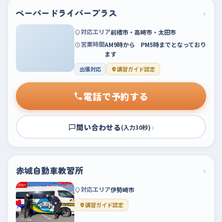
ペーパードライバープラス
›
対応エリア
前橋市・高崎市・太田市
営業時間
AM9時から PM5時までとなっており
ます
出張対応
講習ガイド認定
電話で予約する
問い合わせる
›
(入力30秒)
赤城自動車教習所
›
対応エリア
伊勢崎市
講習ガイド認定