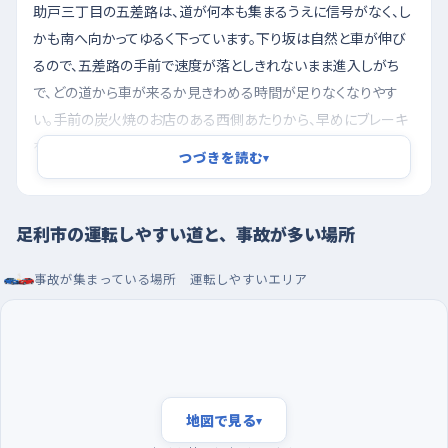
助戸三丁目の五差路は、道が何本も集まるうえに信号がなく、し
かも南へ向かってゆるく下っています。下り坂は自然と車が伸び
るので、五差路の手前で速度が落としきれないまま進入しがち
で、どの道から車が来るか見きわめる時間が足りなくなりやす
い。手前の炭火焼のお店のある西側あたりから、早めにブレーキ
を踏んでおくつもりで近づいてください。もう一つは山下町の山
つづきを読む
▾
前小学校西交差点で、ここは平坦でまっすぐ、しかも信号がない
ぶんスピードが乗りやすく、北東のスーパーに出入りする車が横
から入ってきます。買い物の車は駐車場の出口に気を取られてい
足利市の運転しやすい道と、事故が多い場所
ることがあるので、直線だからと安心せず、店の出入口の前では
事故が集まっている場所
運転しやすいエリア
アクセルをゆるめておくと安心です。
朝の早い時間に走り、大型店の駐車場で車庫入れを
夕方は帰宅と買い物が重なって交通量が増え、暗くなりはじめる
時間とも重なるので、一人での練習は避けたほうが気持ちが楽
です。日中でいちばん車が少ないのは朝の早い時間帯なので、そ
地図で見る
▾
こを狙うと信号待ちも短く、後ろから急かされる感覚がありませ