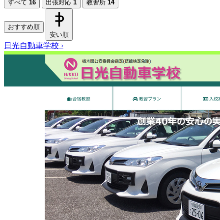
すべて
16
出張対応
1
教習所
14
おすすめ順
安い順
日光自動車学校
›