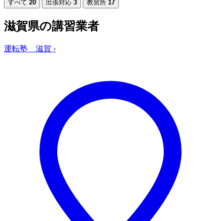
すべて
20
出張対応
3
教習所
17
滋賀県の講習業者
運転塾 滋賀
›