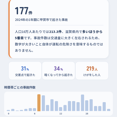
177
件
2024年の1年間に甲賀市で起きた事故
人口10万人あたりでは
213.3件
、滋賀県内で
多いほうから
5番目
です。事故件数は交通量に大きく左右されるため、
数字が大きいこと自体が運転の危険さを意味するものでは
ありません。
31
34
219
%
%
人
交差点で起きた
暗くなってから起きた
けがをした人
時間帯ごとの事故件数
0
6
12
18