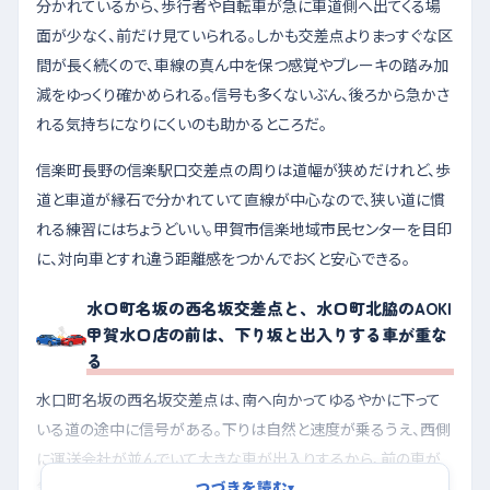
分かれているから、歩行者や自転車が急に車道側へ出てくる場
面が少なく、前だけ見ていられる。しかも交差点よりまっすぐな区
間が長く続くので、車線の真ん中を保つ感覚やブレーキの踏み加
減をゆっくり確かめられる。信号も多くないぶん、後ろから急かさ
れる気持ちになりにくいのも助かるところだ。
信楽町長野の信楽駅口交差点の周りは道幅が狭めだけれど、歩
道と車道が縁石で分かれていて直線が中心なので、狭い道に慣
れる練習にはちょうどいい。甲賀市信楽地域市民センターを目印
に、対向車とすれ違う距離感をつかんでおくと安心できる。
水口町名坂の西名坂交差点と、水口町北脇のAOKI
甲賀水口店の前は、下り坂と出入りする車が重な
る
水口町名坂の西名坂交差点は、南へ向かってゆるやかに下って
いる道の途中に信号がある。下りは自然と速度が乗るうえ、西側
に運送会社が並んでいて大きな車が出入りするから、前の車が
つづきを読む
急に減速したり、右左折待ちで止まったりしやすい。坂の手前から
▾