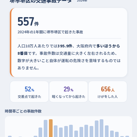
堺市堺区の交通事故データ
2024年
557
件
2024年の1年間に堺市堺区で起きた事故
人口10万人あたりでは
395.9件
、大阪府内で
多いほうから
8番目
です。事故件数は交通量に大きく左右されるため、
数字が大きいこと自体が運転の危険さを意味するものでは
ありません。
52
29
656
%
%
人
交差点で起きた
暗くなってから起きた
けがをした人
時間帯ごとの事故件数