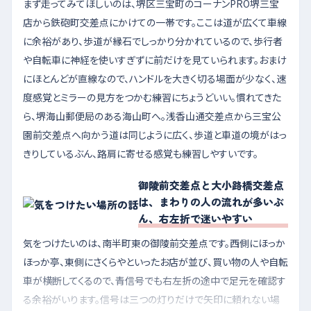
まず走ってみてほしいのは、堺区三宝町のコーナンPRO堺三宝
店から鉄砲町交差点にかけての一帯です。ここは道が広くて車線
に余裕があり、歩道が縁石でしっかり分かれているので、歩行者
や自転車に神経を使いすぎずに前だけを見ていられます。おまけ
にほとんどが直線なので、ハンドルを大きく切る場面が少なく、速
度感覚とミラーの見方をつかむ練習にちょうどいい。慣れてきた
ら、堺海山郵便局のある海山町へ。浅香山通交差点から三宝公
園前交差点へ向かう道は同じように広く、歩道と車道の境がはっ
きりしているぶん、路肩に寄せる感覚も練習しやすいです。
御陵前交差点と大小路橋交差点
は、まわりの人の流れが多いぶ
ん、右左折で迷いやすい
気をつけたいのは、南半町東の御陵前交差点です。西側にほっか
ほっか亭、東側にさくらやといったお店が並び、買い物の人や自転
車が横断してくるので、青信号でも右左折の途中で足元を確認す
る余裕がいります。信号は三つの灯りだけで矢印に頼れない場