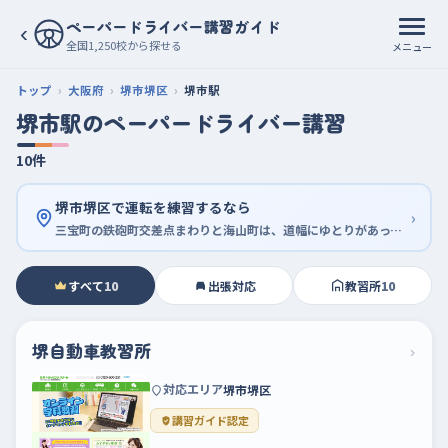
ペーパードライバー講習ガイド
‹
全国1,250校から探せる
メニュー
トップ
大阪府
堺市堺区
堺市駅
堺市駅のペーパードライバー講習
10件
堺市堺区で運転を練習するなら
›
三宝町の鉄砲町交差点まわりと海山町は、道幅にゆとりがあって最初の一歩に向いている
すべて
10
出張対応
教習所
10
堺自動車教習所
›
対応エリア
堺市堺区
講習ガイド認定