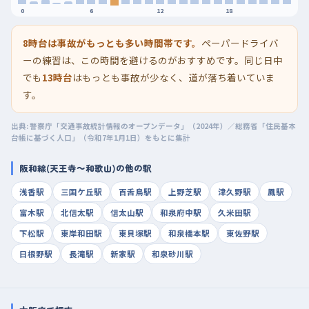
0
6
12
18
8時台は事故がもっとも多い時間帯です。
ペーパードライバ
ーの練習は、この時間を避けるのがおすすめです。同じ日中
でも
13時台
はもっとも事故が少なく、道が落ち着いていま
す。
出典: 警察庁「交通事故統計情報のオープンデータ」（2024年）／総務省「住民基本
台帳に基づく人口」（令和7年1月1日）をもとに集計
阪和線(天王寺～和歌山)の他の駅
浅香駅
三国ケ丘駅
百舌鳥駅
上野芝駅
津久野駅
鳳駅
富木駅
北信太駅
信太山駅
和泉府中駅
久米田駅
下松駅
東岸和田駅
東貝塚駅
和泉橋本駅
東佐野駅
日根野駅
長滝駅
新家駅
和泉砂川駅