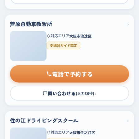
芦原自動車教習所
›
対応エリア
大阪市浪速区
講習ガイド認定
電話で予約する
問い合わせる
›
(入力30秒)
住の江ドライビングスクール
›
対応エリア
大阪市住之江区