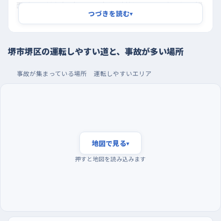
面があり、対向車の切れ目を自分で判断することになるため、迷
つづきを読む
▾
ったら無理をせず一台見送るくらいでちょうどいいです。もう一つ
は市之町東の大小路橋交差点。橋のたもとで道が集まり、川を渡
る車と街なかへ入る車が同じところで交わるので、車線変更を交
堺市堺区の運転しやすい道と、事故が多い場所
差点の手前でまとめて済ませようとすると慌てます。北西の奥野
晴明堂のあたりを目印に、早めに進む方向の車線へ入っておくと
事故が集まっている場所
運転しやすいエリア
落ち着いて通れます。
昼過ぎのすいた時間に走り、駐車はエディオン堺店や
プラットプラットの広い区画で
練習に出るなら、朝の通勤と通学が重なる時間帯は避けて、お昼
地図で見る
▾
を過ぎて街の動きが一段落するころが向いています。曜日でいえ
押すと地図を読み込みます
ば週のはじめほど車も人も多く、土曜や日曜の方が流れはゆる
やかなので、最初のうちは休日の昼下がりを選ぶと気持ちに余裕
が持てます。駐車の練習は、エディオン堺店の駐車場のように区
画がはっきりしていて通路の幅がある場所が向いています。バッ
クが苦手なうちは、プラットプラットのような商業施設で、端のほ