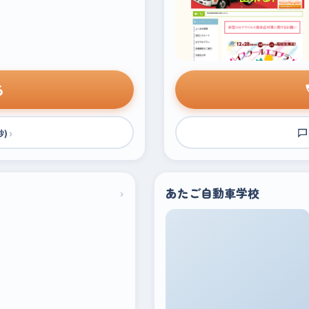
る
›
秒)
›
あたご自動車学校