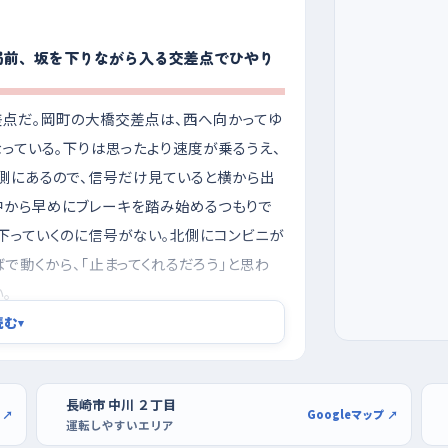
局前、坂を下りながら入る交差点でひやり
差点だ。岡町の大橋交差点は、西へ向かってゆ
っている。下りは思ったより速度が乗るうえ、
側にあるので、信号だけ見ていると横から出
中から早めにブレーキを踏み始めるつもりで
下っていくのに信号がない。北側にコンビニが
で動くから、「止まってくれるだろう」と思わ
。
読む
▾
クかミスターマックスで
宅時間帯で、日が傾いて見えにくくもなる。
ことも少ない。曜日でいえば週の後半より日
長崎市 中川 ２丁目
 ↗
Googleマップ ↗
運転しやすいエリア
あてると気持ちに余裕が持てる。駐車の練習