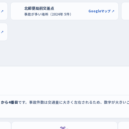
ピングセンターのような広い駐車場で、開店直後
北郵便局前交差点
 ↗
Googleマップ ↗
に車が少ないぶん、切り返しを何度やり直して
事故が多い場所（2024年 5件）
クランド長崎本店も同じように使える。
 ↗
うから4番目
です。事故件数は交通量に大きく左右されるため、数字が大きい
26