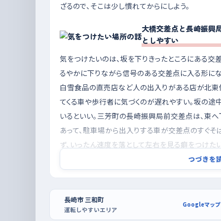
ざるので、そこは少し慣れてからにしよう。
大橋交差点と長崎振興
としやすい
気をつけたいのは、坂を下りきったところにある交
るやかに下りながら信号のある交差点に入る形にな
白雪食品の直売店など人の出入りがある店が北東
てくる車や歩行者に気づくのが遅れやすい。坂の途
いるといい。三芳町の長崎振興局前交差点は、東へ
あって、駐車場から出入りする車が交差点のすぐそば
ず、いったん速度を落として左右を見る癖をつけたい
つづきを
夕方を避けて朝のうちに、駐車はココウォー
一日のなかで車も人もいちばん増えるのは夕方の帰
逆に早朝は道がすいていて、信号待ちで焦らされる
長崎市 三和町
Googleマップ
運転しやすいエリア
曜のほうが落ち着いているので、休日の朝を練習に