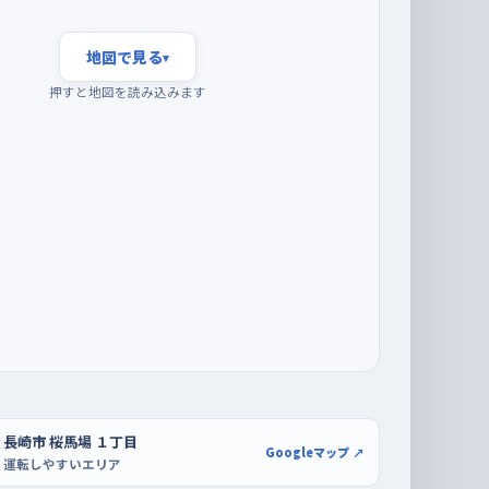
地図で見る
▾
押すと地図を読み込みます
長崎市 桜馬場 １丁目
Googleマップ ↗
運転しやすいエリア