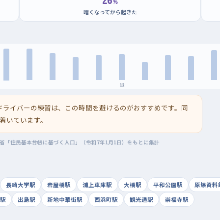
%
暗くなってから起きた
12
ドライバーの練習は、この時間を避けるのがおすすめです。同
着いています。
務省「住民基本台帳に基づく人口」（令和7年1月1日）をもとに集計
長崎大学駅
岩屋橋駅
浦上車庫駅
大橋駅
平和公園駅
原爆資料
駅
出島駅
新地中華街駅
西浜町駅
観光通駅
崇福寺駅