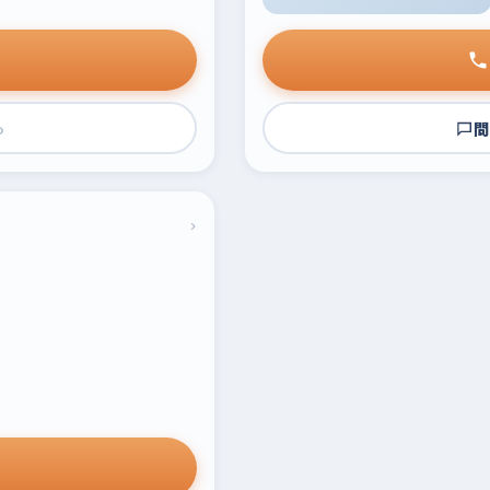
›
問
›