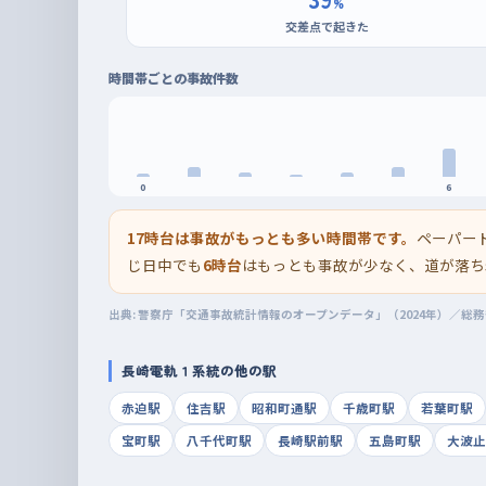
%
交差点で起きた
時間帯ごとの事故件数
0
6
17時台は事故がもっとも多い時間帯です。
ペーパー
じ日中でも
6時台
はもっとも事故が少なく、道が落ち
出典: 警察庁「交通事故統計情報のオープンデータ」（2024年）／総
長崎電軌１系統の他の駅
赤迫駅
住吉駅
昭和町通駅
千歳町駅
若葉町駅
宝町駅
八千代町駅
長崎駅前駅
五島町駅
大波止