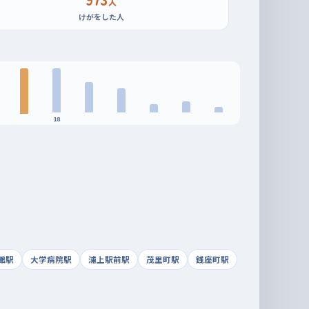
人
けがをした人
18
館駅
大学病院駅
浦上駅前駅
茂里町駅
銭座町駅