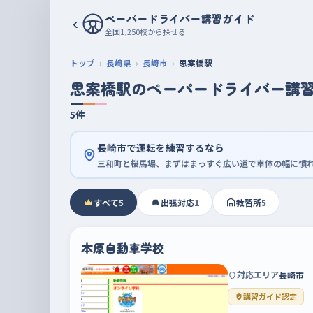
ペーパードライバー講習ガイド
‹
全国1,250校から探せる
トップ
長崎県
長崎市
思案橋駅
思案橋駅のペーパードライバー講
5件
長崎市で運転を練習するなら
三和町と桜馬場、まずはまっすぐ広い道で車体の幅に慣
すべて
5
出張対応
1
教習所
5
本原自動車学校
対応エリア
長崎市
講習ガイド認定