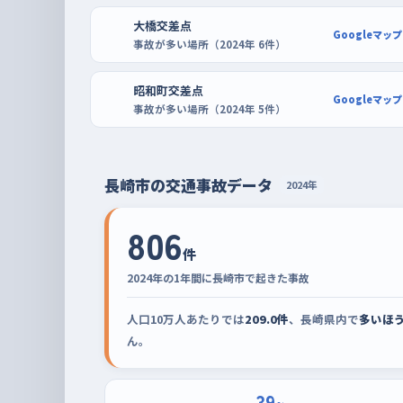
は、みらい長崎ココウォークやMrMax長崎ショッ
大橋交差点
Googleマップ
の空いている時間に。区画がはっきりしていて周り
事故が多い場所（2024年 6件）
も落ち着いていられる。チトセピアやヤマダ電機テッ
昭和町交差点
Googleマップ
事故が多い場所（2024年 5件）
長崎市の交通事故データ
2024年
806
件
2024年の1年間に長崎市で起きた事故
人口10万人あたりでは
209.0件
、長崎県内で
多いほ
ん。
39