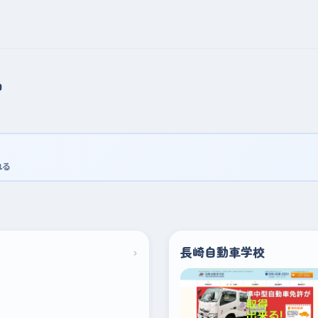
習
れる
›
長崎自動車学校