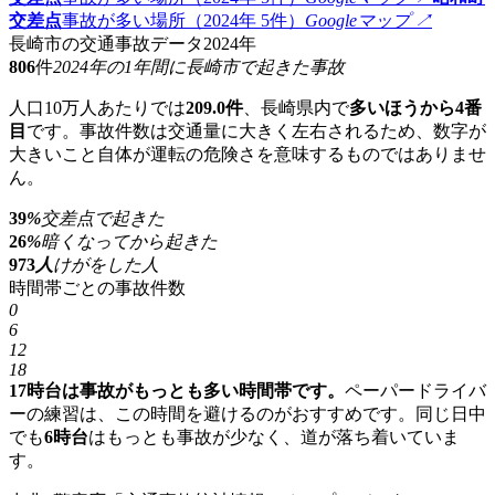
交差点
事故が多い場所（2024年 5件）
Googleマップ ↗
長崎市の交通事故データ
2024年
806
件
2024年の1年間に長崎市で起きた事故
人口10万人あたりでは
209.0件
、長崎県内で
多いほうから4番
目
です。事故件数は交通量に大きく左右されるため、数字が
大きいこと自体が運転の危険さを意味するものではありませ
ん。
39
%
交差点で起きた
26
%
暗くなってから起きた
973
人
けがをした人
時間帯ごとの事故件数
0
6
12
18
17時台は事故がもっとも多い時間帯です。
ペーパードライバ
ーの練習は、この時間を避けるのがおすすめです。同じ日中
でも
6時台
はもっとも事故が少なく、道が落ち着いていま
す。