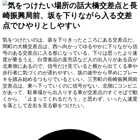
大橋交差点と長
崎振興局前、坂を下りながら入る交差
点でひやりとしやすい
気をつけたいのは、坂を下りきったところにある交差点だ。
岡町の大橋交差点は、西へ向かってゆるやかに下りながら信
号のある交差点に入る形になっている。下りは思ったより速
度が乗るうえ、白雪食品の直売店など人の出入りがある店が
北東側にあるので、信号だけ見ていると横から出てくる車や
歩行者に気づくのが遅れやすい。坂の途中から早めにブレー
キを踏み始めるつもりでいるといい。三芳町の長崎振興局前
交差点は、東へ下っていくのに信号がない。北側にコンビニ
があって、駐車場から出入りする車が交差点のすぐそばで動
くから、「止まってくれるだろう」と思わず、いったん速度
を落として左右を見る癖をつけたい。