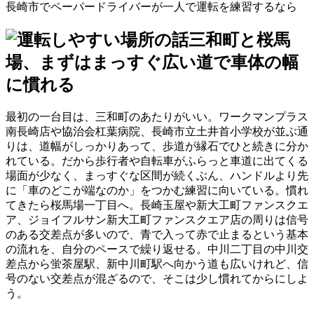
長崎市でペーパードライバーが一人で運転を練習するなら
三和町と桜馬
場、まずはまっすぐ広い道で車体の幅
に慣れる
最初の一台目は、三和町のあたりがいい。ワークマンプラス
南長崎店や協治会杠葉病院、長崎市立土井首小学校が並ぶ通
りは、道幅がしっかりあって、歩道が縁石でひと続きに分か
れている。だから歩行者や自転車がふらっと車道に出てくる
場面が少なく、まっすぐな区間が続くぶん、ハンドルより先
に「車のどこが端なのか」をつかむ練習に向いている。慣れ
てきたら桜馬場一丁目へ。長崎玉屋や新大工町ファンスクエ
ア、ジョイフルサン新大工町ファンスクエア店の周りは信号
のある交差点が多いので、青で入って赤で止まるという基本
の流れを、自分のペースで繰り返せる。中川二丁目の中川交
差点から蛍茶屋駅、新中川町駅へ向かう道も広いけれど、信
号のない交差点が混ざるので、そこは少し慣れてからにしよ
う。