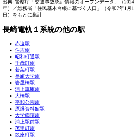
出典: 警察庁「交通事故統計情報のオープンデータ」（2024
年）／総務省「住民基本台帳に基づく人口」（令和7年1月1
日）をもとに集計
長崎電軌１系統の他の駅
赤迫駅
住吉駅
昭和町通駅
千歳町駅
若葉町駅
長崎大学駅
岩屋橋駅
浦上車庫駅
大橋駅
平和公園駅
原爆資料館駅
大学病院駅
浦上駅前駅
茂里町駅
銭座町駅