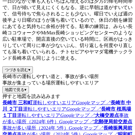
一日のなかで車も人もいちばん増えるのは夕方の帰宅時間帯
で、日が傾いて見えにくくもなる。逆に早朝は道がすいてい
て、信号待ちで焦らされることも少ない。曜日でいえば週の
後半より日曜のほうが落ち着いているので、休日の朝を練習
にあてると気持ちに余裕が持てる。駐車の練習は、みらい長
崎ココウォークやMrMax長崎ショッピングセンターのような
広い駐車場で、開店直後の空いている時間に。区画がはっき
りしていて周りに車が少ないぶん、切り返しを何度やり直し
ても落ち着いていられる。チトセピアやヤマダ電機テックラ
ンド長崎本店も同じように使える。
つづきを読む
▾
長崎市の運転しやすい道と、事故が多い場所
事故が集まっている場所
運転しやすいエリア
地図で見る
▾
押すと地図を読み込みます
長崎市 三和町
運転しやすいエリア
Googleマップ ↗
長崎市 中
川 ２丁目
運転しやすいエリア
Googleマップ ↗
長崎市 桜馬場
１丁目
運転しやすいエリア
Googleマップ ↗
大橋交差点
事故
が多い場所（2024年 6件）
Googleマップ ↗
北郵便局前交差点
事故が多い場所（2024年 5件）
Googleマップ ↗
長崎振興局前
交差点
事故が多い場所（2024年 5件）
Googleマップ ↗
昭和町