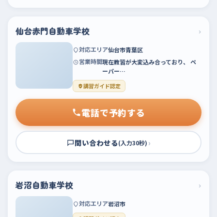
仙台赤門自動車学校
›
対応エリア
仙台市青葉区
営業時間
現在教習が大変込み合っており、 ペ
ーパー…
講習ガイド認定
電話で予約する
問い合わせる
›
(入力30秒)
岩沼自動車学校
›
対応エリア
岩沼市