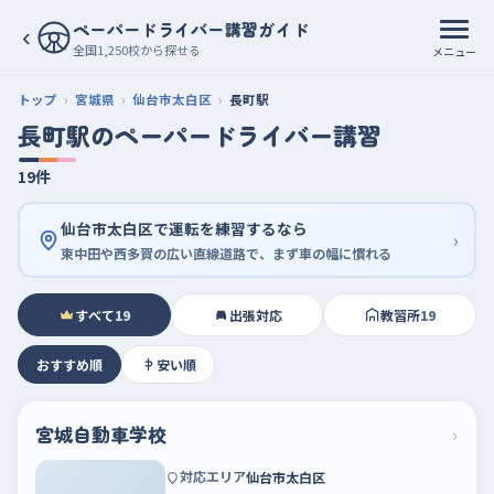
ペーパードライバー講習ガイド
‹
全国1,250校から探せる
メニュー
トップ
宮城県
仙台市太白区
長町駅
長町駅のペーパードライバー講習
19件
仙台市太白区で運転を練習するなら
›
東中田や西多賀の広い直線道路で、まず車の幅に慣れる
すべて
19
出張対応
教習所
19
おすすめ順
安い順
宮城自動車学校
›
対応エリア
仙台市太白区