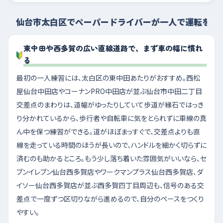
仙台市太白区でペーパードライバーが一人で運転を練
東中田や西多賀の広い直線道路で、まず車の幅に慣れ
る
最初の一人練習には、太白区の東中田あたりがおすすめ。西松
屋仙台中田店やコーナンPRO中田店が並ぶ仙台市中田二丁目
交差点のまわりは、道幅がゆったりしていて歩道が縁石ではっき
り分かれているから、歩行者や自転車に気をとられずに車線の真
ん中を保つ練習ができる。道がほぼまっすぐで、交差点よりも直
線を走っている時間のほうが長いので、ハンドルを細かく切らずに
済むのも助かるところ。もう少し落ち着いた雰囲気がいいなら、セ
ブンイレブン仙台西多賀店やワークマンプラス仙台西多賀店、ダ
イソー仙台西多賀店が並ぶ西多賀四丁目周辺も、信号のある交
差点で一度ずつ区切りながら進めるので、自分のペースをつくり
やすい。