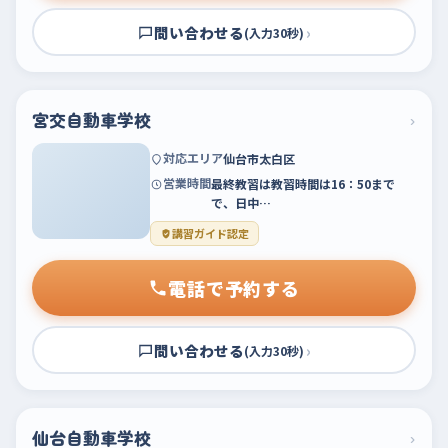
問い合わせる
›
(入力30秒)
宮交自動車学校
›
対応エリア
仙台市太白区
営業時間
最終教習は教習時間は16：50まで
で、日中…
講習ガイド認定
電話で予約する
問い合わせる
›
(入力30秒)
仙台自動車学校
›