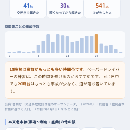
41
30
541
%
%
人
交差点で起きた
暗くなってから起きた
けがをした人
時間帯ごとの事故件数
0
6
12
18
18時台は事故がもっとも多い時間帯です。
ペーパードライバ
ーの練習は、この時間を避けるのがおすすめです。同じ日中
でも
20時台
はもっとも事故が少なく、道が落ち着いていま
す。
出典: 警察庁「交通事故統計情報のオープンデータ」（2024年）／総務省「住民基本
台帳に基づく人口」（令和7年1月1日）をもとに集計
JR東北本線(黒磯～利府・盛岡)の他の駅