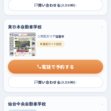
問い合わせる
›
(入力30秒)
東日本自動車学校
›
対応エリア
塩竈市
講習ガイド認定
電話で予約する
問い合わせる
›
(入力30秒)
仙台中央自動車学校
›