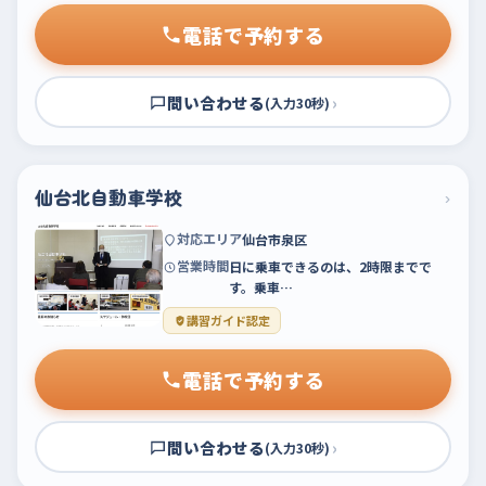
電話で予約する
問い合わせる
›
(入力30秒)
仙台北自動車学校
›
対応エリア
仙台市泉区
営業時間
日に乗車できるのは、2時限までで
す。乗車…
講習ガイド認定
電話で予約する
問い合わせる
›
(入力30秒)