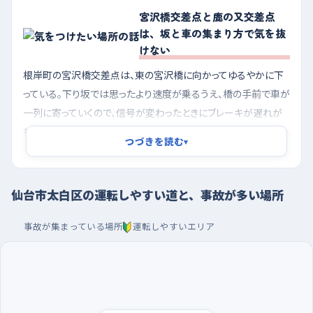
宮沢橋交差点と鹿の又交差点
は、坂と車の集まり方で気を抜
けない
根岸町の宮沢橋交差点は、東の宮沢橋に向かってゆるやかに下
っている。下り坂では思ったより速度が乗るうえ、橋の手前で車が
一列に寄っていくので、信号が変わったときにブレーキが遅れが
ちになる。坂の途中に入る前に速度を落としておくと、前の車との
つづきを読む
▾
間隔に余裕が残る。東郡山二丁目の鹿の又交差点は平坦だけれ
ど、南東や東にホテルルートイン仙台長町インターがあるように、
幹線を行き来する車や高速に向かう車が集まる場所。右折で待
仙台市太白区の運転しやすい道と、事故が多い場所
つ列が長くなりやすいので、無理に曲がらず次の信号を待つくら
いの気持ちでいるほうが落ち着いて走れる。また中田七丁目のあ
事故が集まっている場所
運転しやすいエリア
たりは、信号のない直線で車の流れが速くなるため、脇道から出
るときは首を振って左右をよく確かめたい。
夕方の混む時間を避け、大型店の駐車場で切り返しを
覚える