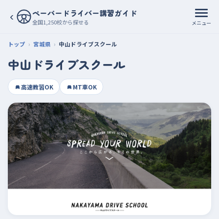
ペーパードライバー講習ガイド
‹
全国1,250校から探せる
メニュー
トップ
宮城県
中山ドライブスクール
中山ドライブスクール
高速教習OK
MT車OK