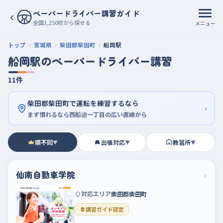
ペーパードライバー講習ガイド
‹
全国1,250校から探せる
メニュー
トップ
宮城県
柴田郡柴田町
船岡駅
船岡駅のペーパードライバー講習
11件
柴田郡柴田町で運転を練習するなら
›
まず慣れるなら西船迫一丁目の広い直線から
順不同
出張対応
教習所
▼
▼
▼
仙南自動車学院
›
対応エリア
柴田郡柴田町
講習ガイド認定