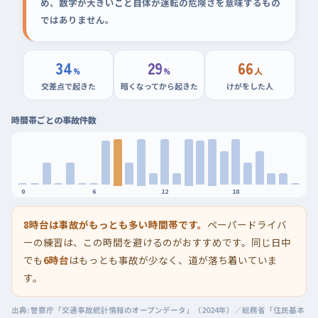
め、数字が大きいこと自体が運転の危険さを意味するもの
ではありません。
34
29
66
%
%
人
交差点で起きた
暗くなってから起きた
けがをした人
時間帯ごとの事故件数
0
6
12
18
8時台は事故がもっとも多い時間帯です。
ペーパードライバ
ーの練習は、この時間を避けるのがおすすめです。同じ日中
でも
6時台
はもっとも事故が少なく、道が落ち着いていま
す。
出典: 警察庁「交通事故統計情報のオープンデータ」（2024年）／総務省「住民基本