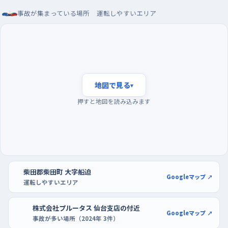
れを
事故が集まっている場所
運転しやすいエリア
朝の八時前後は通勤や通学の車と歩行者が一気に増え、判断す
ることが多くなるので、一人練習はその波が引いてからにしたい。
曜日でいえば水曜や月曜は動く車が多い印象で、日曜の午前な
どのほうが落ち着いて走れる。駐車の練習には大字中名生のイ
オンタウン柴田が向いていて、区画がはっきりしていて通路も広
地図で見る
▾
いため、切り返しをやり直しても後ろが詰まりにくい。隣のDCM柴
押すと地図を読み込みます
田店の駐車場も、店の端側なら空きが残りやすく、バックで真っす
ぐ入れる感覚を確かめるのにちょうどいい。
柴田郡柴田町 大字船迫
Googleマップ ↗
運転しやすいエリア
株式会社プルータス 仙台支店の付近
Googleマップ ↗
事故が多い場所（2024年 3件）