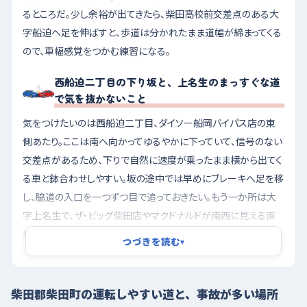
るところだ。少し余裕が出てきたら、柴田高校前交差点のある大
字船迫へ足を伸ばすと、歩道は分かれたまま道幅が締まってくる
ので、車幅感覚をつかむ練習になる。
西船迫二丁目の下り坂と、上名生のまっすぐな道
で気を抜かないこと
気をつけたいのは西船迫二丁目、ダイソー船岡バイパス店の東
側あたり。ここは南へ向かってゆるやかに下っていて、信号のない
交差点があるため、下りで自然に速度が乗ったまま横から出てく
る車と鉢合わせしやすい。坂の途中では早めにブレーキへ足を移
し、脇道の入口を一つずつ目で追っておきたい。もう一か所は大
字上名生で、ザ・ビッグ柴田店やマクドナルドが南西に見える直
線区間。まっすぐで走りやすい反面、買い物客の車が店の出入口
つづきを読む
▾
で急に減速したり、対向車線側へ右折待ちで止まったりするので、
前の車のブレーキランプだけを頼りにしないほうがいい。
柴田郡柴田町の運転しやすい道と、事故が多い場所
朝の通勤時間を外し、イオンタウンの駐車場で車庫入