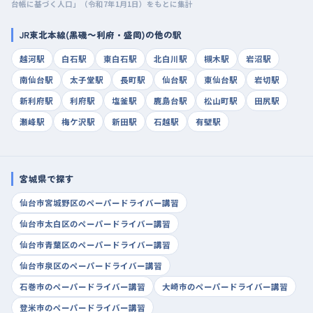
台帳に基づく人口」（令和7年1月1日）をもとに集計
JR東北本線(黒磯～利府・盛岡)の他の駅
越河駅
白石駅
東白石駅
北白川駅
槻木駅
岩沼駅
南仙台駅
太子堂駅
長町駅
仙台駅
東仙台駅
岩切駅
新利府駅
利府駅
塩釜駅
鹿島台駅
松山町駅
田尻駅
瀬峰駅
梅ケ沢駅
新田駅
石越駅
有壁駅
宮城県で探す
仙台市宮城野区のペーパードライバー講習
仙台市太白区のペーパードライバー講習
仙台市青葉区のペーパードライバー講習
仙台市泉区のペーパードライバー講習
石巻市のペーパードライバー講習
大崎市のペーパードライバー講習
登米市のペーパードライバー講習