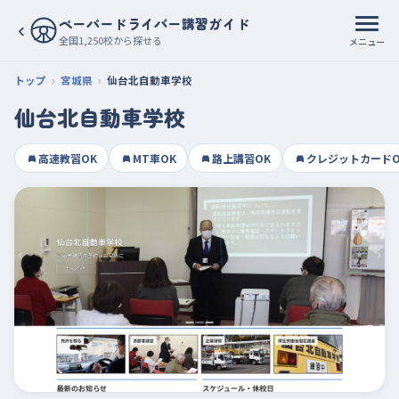
ペーパードライバー講習ガイド
‹
全国1,250校から探せる
メニュー
トップ
宮城県
仙台北自動車学校
仙台北自動車学校
高速教習OK
MT車OK
路上講習OK
クレジットカードO