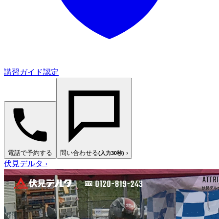
講習ガイド認定
電話で予約する
問い合わせる
›
(入力30秒)
伏見デルタ
›