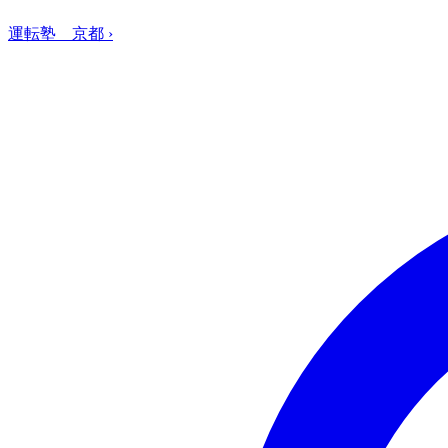
運転塾 京都
›