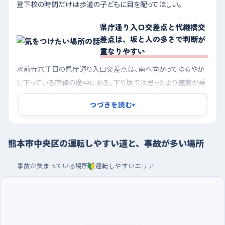
登下校の時間だけは歩道の子どもに目を配ってほしい。
県庁通り入口交差点と代継橋交
差点は、坂と人の多さで判断が
重なりやすい
水前寺六丁目の県庁通り入口交差点は、南へ向かってゆるやか
に下っている直線の途中にある。下り坂では思ったより速度が乗
ってしまい、信号が変わったときの停止位置が伸びやすい。しかも
つづきを読む
▾
南のセブンイレブンや西のクリニックへ出入りする車が左右から
絡むので、坂の途中でブレーキと周りの確認を同時にやることに
なる。だからここは、坂に入る前に一度速度を落としておくと楽に
熊本市中央区の運転しやすい道と、事故が多い場所
なる。もう一つ気をつけたいのは下通二丁目の代継橋交差点。平
坦で信号もあるが、北や北西に会社や店が並ぶ街の中心部で、歩
事故が集まっている場所
運転しやすいエリア
行者と右左折待ちの車が同じ交差点に集まる。信号が青でも前
の車が進めないことが多く、つられて出ると交差点の中で止まっ
てしまいやすいので、前の車が完全に抜けてから動き出すつもり
でいてほしい。