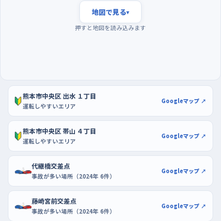
地図で見る
▾
夕方の混み合う時間は避け、早朝に走って駐車は大型
店の駐車場で
押すと地図を読み込みます
練習の狙い目は、通勤や買い物の車が減る早朝。同じ道でも交差
点の見通しがよく、後ろから急かされないので、確認の手順をひと
つずつ踏める。反対に夕方の帰宅時間は車と歩行者が一度に増
え、週の半ばはとくに流れが重くなるので、慣れるまでは外した
熊本市中央区 出水 １丁目
い。駐車の練習は、区画がはっきりしていて通路も広いゆめタウ
Googleマップ ↗
運転しやすいエリア
ン大江の駐車場か、ケーズデンキ熊本中央店の駐車場が扱いや
すい。空いている時間に、白線に平行に入れる感覚だけを繰り返
熊本市中央区 帯山 ４丁目
Googleマップ ↗
すといい。
運転しやすいエリア
代継橋交差点
Googleマップ ↗
事故が多い場所（2024年 6件）
藤崎宮前交差点
Googleマップ ↗
事故が多い場所（2024年 6件）