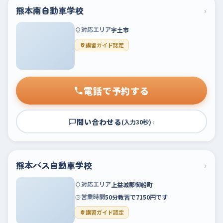
熊本南自動車学校
›
対応エリア
宇土市
講習ガイド認定
電話で予約する
問い合わせる
›
(入力30秒)
熊本バス自動車学校
›
対応エリア
上益城郡御船町
営業時間
50分教習で7150円です
講習ガイド認定