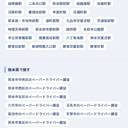
田崎橋駅
二本木口駅
熊本駅前駅
祇園橋駅
呉服町駅
河原町駅
慶徳校前駅
辛島町駅
花畑町駅
熊本城・市役所前駅
通町筋駅
九品寺交差点駅
交通局前駅
味噌天神前駅
新水前寺駅前駅
国府駅
水前寺公園駅
市立体育館前駅
商業高校前駅
八丁馬場駅
神水交差点駅
健軍校前駅
動植物園入口駅
健軍交番前駅
健軍町駅
熊本県で探す
熊本市中央区のペーパードライバー講習
熊本市西区のペーパードライバー講習
熊本市北区のペーパードライバー講習
八代市のペーパードライバー講習
玉名市のペーパードライバー講習
菊池市のペーパードライバー講習
天草市のペーパードライバー講習
熊本市東区のペーパードライバー講習