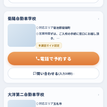
菊陽自動車学校
›
対応エリア
菊池郡菊陽町
営業時間
ずは、ご入校の手続に窓口にお越し頂
き、 …
講習ガイド認定
電話で予約する
問い合わせる
›
(入力30秒)
大洋第二自動車学校
›
対応エリア
玉名市