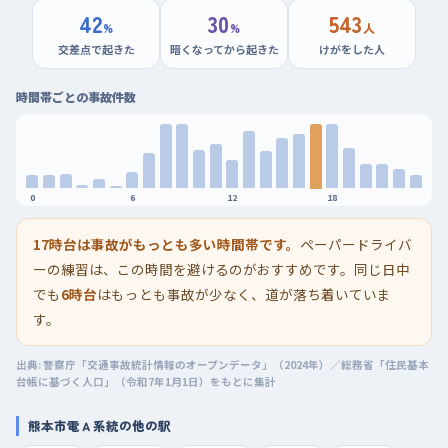
42
30
543
%
%
人
交差点で起きた
暗くなってから起きた
けがをした人
時間帯ごとの事故件数
0
6
12
18
17時台は事故がもっとも多い時間帯です。
ペーパードライバ
ーの練習は、この時間を避けるのがおすすめです。同じ日中
でも
6時台
はもっとも事故が少なく、道が落ち着いていま
す。
出典: 警察庁「交通事故統計情報のオープンデータ」（2024年）／総務省「住民基本
台帳に基づく人口」（令和7年1月1日）をもとに集計
熊本市電Ａ系統の他の駅