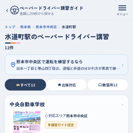
ペーパードライバー講習ガイド
‹
全国1,250校から探せる
メニュー
トップ
熊本県
熊本市中央区
水道町駅
水道町駅のペーパードライバー講習
12件
熊本市中央区で運転を練習するなら
›
出水一丁目と帯山四丁目は、道幅と歩道の分かれ方が素直で練習向き
すべて
12
出張対応
教習所
12
中央自動車学校
›
対応エリア
熊本市中央区
講習ガイド認定