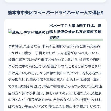
熊本市中央区でペーパードライバーが一人で運転を練
出水一丁目と帯山四丁目は、道
幅と歩道の分かれ方が素直で練
習向き
まず慣らしで走るなら、水前寺公園駅から水前寺公園前交差点
にかけての出水一丁目あたりがいい。道幅がゆったりしていて、
歩道が縁石ではっきり車道と分かれているから、歩行者や自転
車が急に車の前に出てくる場面が少なく、こちらは前の車と信号
だけ見ていられる。しかも直線が続くので、ハンドルを切る操作に
気を取られず、車の位置を車線の真ん中に合わせる練習に集中
できる。次の段階として、帯山中前交差点からマックスバリュ帯山
店の方へ抜ける帯山四丁目もおすすめ。ここも道が広く、交差点
のほとんどに信号があるため、自分のタイミングで判断しなけれ
ばならない場面が少なくて済む。ただし帯山小学校が近いので、