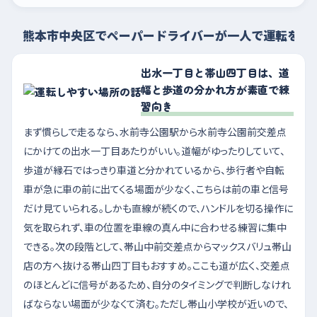
熊本市中央区でペーパードライバーが一人で運転を練
出水一丁目と帯山四丁目は、道
幅と歩道の分かれ方が素直で練
習向き
まず慣らしで走るなら、水前寺公園駅から水前寺公園前交差点
にかけての出水一丁目あたりがいい。道幅がゆったりしていて、
歩道が縁石ではっきり車道と分かれているから、歩行者や自転
車が急に車の前に出てくる場面が少なく、こちらは前の車と信号
だけ見ていられる。しかも直線が続くので、ハンドルを切る操作に
気を取られず、車の位置を車線の真ん中に合わせる練習に集中
できる。次の段階として、帯山中前交差点からマックスバリュ帯山
店の方へ抜ける帯山四丁目もおすすめ。ここも道が広く、交差点
のほとんどに信号があるため、自分のタイミングで判断しなけれ
ばならない場面が少なくて済む。ただし帯山小学校が近いので、