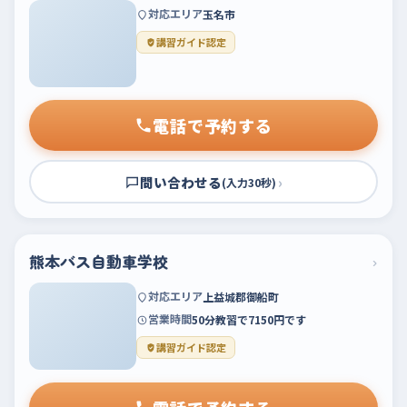
対応エリア
玉名市
講習ガイド認定
電話で予約する
問い合わせる
›
(入力30秒)
熊本バス自動車学校
›
対応エリア
上益城郡御船町
営業時間
50分教習で7150円です
講習ガイド認定