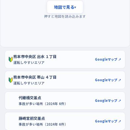
夕方の混み合う時間は避け、早朝に走って駐車は大型
地図で見る
▾
店の駐車場で
押すと地図を読み込みます
練習の狙い目は、通勤や買い物の車が減る早朝。同じ道でも交差
点の見通しがよく、後ろから急かされないので、確認の手順をひと
つずつ踏める。反対に夕方の帰宅時間は車と歩行者が一度に増
え、週の半ばはとくに流れが重くなるので、慣れるまでは外した
い。駐車の練習は、区画がはっきりしていて通路も広いゆめタウ
熊本市中央区 出水 １丁目
ン大江の駐車場か、ケーズデンキ熊本中央店の駐車場が扱いや
Googleマップ ↗
運転しやすいエリア
すい。空いている時間に、白線に平行に入れる感覚だけを繰り返
すといい。
熊本市中央区 帯山 ４丁目
Googleマップ ↗
運転しやすいエリア
代継橋交差点
Googleマップ ↗
事故が多い場所（2024年 6件）
藤崎宮前交差点
Googleマップ ↗
事故が多い場所（2024年 6件）