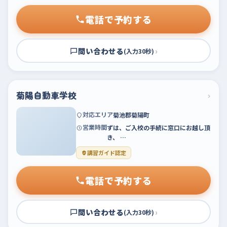
電話で予約する
問い合わせる
›
(入力30秒)
菊陽自動車学校
›
対応エリア
菊池郡菊陽町
営業時間
ずは、ご入校の手続に窓口にお越し頂
き、 …
講習ガイド認定
電話で予約する
問い合わせる
›
(入力30秒)