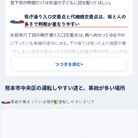
登下校の時間だけは歩道の子どもに目を配ってほしい。
県庁通り入口交差点と代継橋交差点は、坂と人の
多さで判断が重なりやすい
水前寺六丁目の県庁通り入口交差点は、南へ向かってゆるやか
に下っている直線の途中にある。下り坂では思ったより速度が乗
ってしまい、信号が変わったときの停止位置が伸びやすい。しかも
南のセブンイレブンや西のクリニックへ出入りする車が左右から
つづきを読む
▾
絡むので、坂の途中でブレーキと周りの確認を同時にやることに
なる。だからここは、坂に入る前に一度速度を落としておくと楽に
なる。もう一つ気をつけたいのは下通二丁目の代継橋交差点。平
熊本市中央区の運転しやすい道と、事故が多い場所
坦で信号もあるが、北や北西に会社や店が並ぶ街の中心部で、歩
行者と右左折待ちの車が同じ交差点に集まる。信号が青でも前
事故が集まっている場所
運転しやすいエリア
の車が進めないことが多く、つられて出ると交差点の中で止まっ
てしまいやすいので、前の車が完全に抜けてから動き出すつもり
でいてほしい。