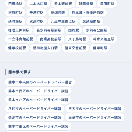
田崎橋駅
二本木口駅
熊本駅前駅
祇園橋駅
呉服町駅
河原町駅
辛島町駅
花畑町駅
熊本城・市役所前駅
通町筋駅
水道町駅
九品寺交差点駅
交通局前駅
味噌天神前駅
新水前寺駅前駅
国府駅
水前寺公園駅
市立体育館前駅
商業高校前駅
八丁馬場駅
神水交差点駅
健軍校前駅
動植物園入口駅
健軍交番前駅
健軍町駅
熊本県で探す
熊本市中央区のペーパードライバー講習
熊本市西区のペーパードライバー講習
熊本市北区のペーパードライバー講習
八代市のペーパードライバー講習
玉名市のペーパードライバー講習
菊池市のペーパードライバー講習
天草市のペーパードライバー講習
熊本市東区のペーパードライバー講習