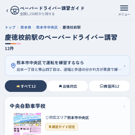
ペーパードライバー講習ガイド
‹
全国1,250校から探せる
メニュー
トップ
熊本県
熊本市中央区
慶徳校前駅
慶徳校前駅のペーパードライバー講習
12件
熊本市中央区で運転を練習するなら
›
出水一丁目と帯山四丁目は、道幅と歩道の分かれ方が素直で練習向き
すべて
12
出張対応
教習所
12
中央自動車学校
›
対応エリア
熊本市中央区
講習ガイド認定