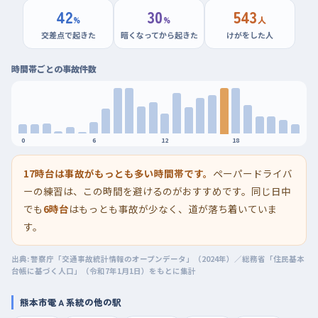
42
30
543
%
%
人
交差点で起きた
暗くなってから起きた
けがをした人
時間帯ごとの事故件数
0
6
12
18
17時台は事故がもっとも多い時間帯です。
ペーパードライバ
ーの練習は、この時間を避けるのがおすすめです。同じ日中
でも
6時台
はもっとも事故が少なく、道が落ち着いていま
す。
出典: 警察庁「交通事故統計情報のオープンデータ」（2024年）／総務省「住民基本
台帳に基づく人口」（令和7年1月1日）をもとに集計
熊本市電Ａ系統の他の駅