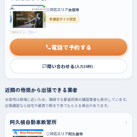
対応エリア
水俣市
講習ガイド認定
電話で予約する
問い合わせる
›
(入力30秒)
近隣の他県から出張できる業者
水俣市は県境に近いため、隣接する都道府県の講習業者も表示しています。
出張講習なら自宅や最寄り駅まで来てもらえる場合があります。
阿久根自動車教習所
›
対応エリア
阿久根市