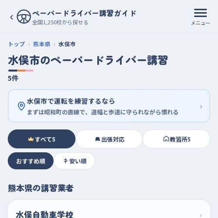
ペーパードライバー講習ガイド
‹
全国1,250校から探せる
メニュー
トップ
熊本県
水俣市
水俣市のペーパードライバー講習
5件
水俣市で運転を練習するなら
›
まずは昭和町の直線で、道幅と歩道に守られながら慣れる
すべて
5
出張対応
教習所
5
おすすめ順
安い順
熊本県の講習業者
水俣自動車学校
›