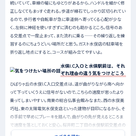
続いていて、車線の幅にもゆとりがあるから、ハンドルを細かく修
正しなくてもまっすぐ走れる。歩道が縁石でしっかり区切られてい
るので、歩行者や自転車が急に車道側へ寄ってくる心配が少な
く、左側に神経を使いすぎずに済むのも助かるところ。信号のあ
る交差点で一度止まって、また流れに乗る——その繰り返しを練
習するのにちょうどいい場所だと思う。ガスト水俣店の駐車場を
折り返し地点にすると、コースが組み立てやすいよ。
水俣I.C入口と水俣駅前は、それ
ぞれ理由の違う気をつけどころ
ひばりヶ丘の水俣I.C入口交差点は、道が曲がりながら南へ向か
って下っていくうえに信号がないので、こちらの速度が思ったより
乗ってしまいやすい。南東の総合仏事会館みなまた、西の水俣美
巧社、東の太陽電気水俣支店といった建物が目印になるから、そ
の手前で早めにブレーキを踏んで、曲がりの先が見えるところま
で速度を落としておくと安心。桜井町二丁目の水俣駅前交差点の
ほうは、まっすぐで平坦なぶん逆に速度が上がりやすく、しかも信