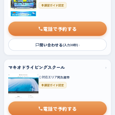
講習ガイド認定
電話で予約する
問い合わせる
›
(入力30秒)
マキオドライビングスクール
›
対応エリア
阿久根市
講習ガイド認定
電話で予約する