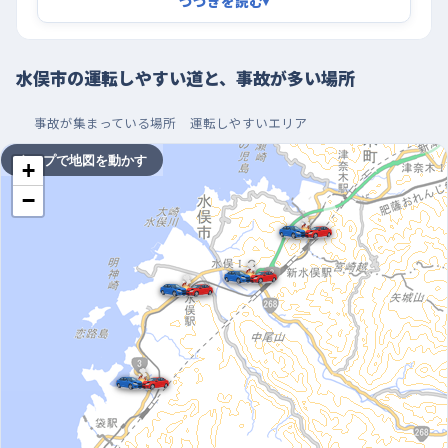
つづきを読む
▾
号がないところで人や車が出入りする。南西側に協立クリニック
の通所リハビリや在宅総合ケアセンターがあって、送迎の車や歩
いて渡る人の動きが絶えないから、駅前に入ったら「止まる準備
水俣市の運転しやすい道と、事故が多い場所
をしたまま走る」くらいの気持ちでいるといい。袋のあたりも、南
事故が集まっている場所
運転しやすいエリア
へ下る直線の脇に工場や事業所が並んでいて、トラックがゆっく
り出入りしてくるので、下り坂で車間を詰めないように意識しよ
タップで地図を動かす
+
う。
−
昼前の混む時間を外して、大型店の駐車場で据え置き
の練習を
一日のなかでは昼前の時間帯にいちばん車と人の動きが増える
ので、一人で練習するなら、その山を避けて朝の早めか、昼をだ
いぶ回ってからのほうが落ち着いて走れる。曜日でいうと日曜と
月曜は用事の車が多くなりがちだから、慣れるまでは平日の後
半を選ぶと気が楽だと思う。駐車の練習は、区画がまとまってい
て出入り口がわかりやすいエムズシティか、生活協同組合水光社
本店の駐車場が使いやすい。買い物客の少ない時間帯に、端のほ