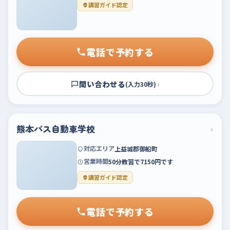
講習ガイド認定
電話で予約する
問い合わせる
›
(入力30秒)
熊本バス自動車学校
›
対応エリア
上益城郡御船町
営業時間
50分教習で7150円です
講習ガイド認定
電話で予約する