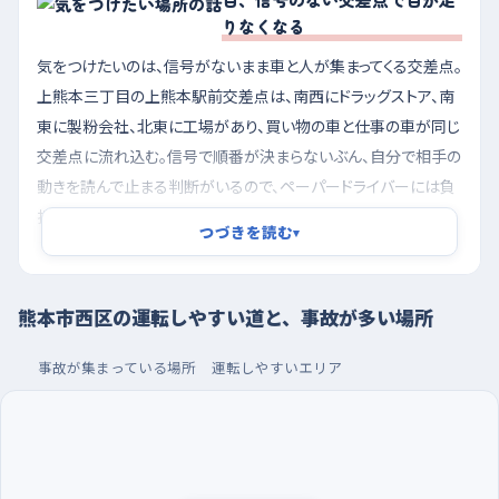
りなくなる
気をつけたいのは、信号がないまま車と人が集まってくる交差点。
上熊本三丁目の上熊本駅前交差点は、南西にドラッグストア、南
東に製粉会社、北東に工場があり、買い物の車と仕事の車が同じ
交差点に流れ込む。信号で順番が決まらないぶん、自分で相手の
動きを読んで止まる判断がいるので、ペーパードライバーには負
担が大きい。花園一丁目、東に肥後銀行の上熊本支店が見える
つづきを読む
▾
交差点も同じく信号がなく、しかも西へ向かってゆるやかに下っ
ている。下りは思っているより速度が乗るうえ、銀行や食料品店
に出入りする車が横から顔を出すため、坂の途中で止まりきれな
熊本市西区の運転しやすい道と、事故が多い場所
い場面が起きやすい。最初のうちはこの二つを避けて回るか、通
るなら手前から十分に速度を落としておきたい。
事故が集まっている場所
運転しやすいエリア
朝の混み合う時間を外し、駅そばの大きな駐車場で車
庫入れを
練習の時間帯は、朝九時前後の通勤・通学と買い物の車が重な