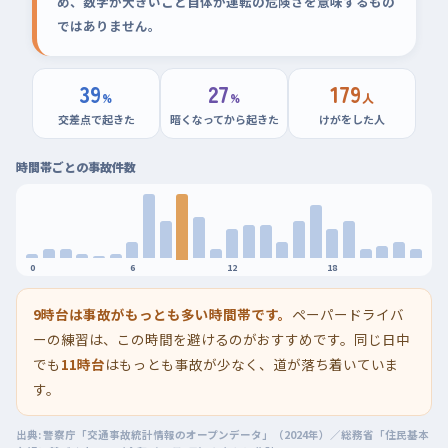
め、数字が大きいこと自体が運転の危険さを意味するもの
ではありません。
39
27
179
%
%
人
交差点で起きた
暗くなってから起きた
けがをした人
時間帯ごとの事故件数
0
6
12
18
9時台は事故がもっとも多い時間帯です。
ペーパードライバ
ーの練習は、この時間を避けるのがおすすめです。同じ日中
でも
11時台
はもっとも事故が少なく、道が落ち着いていま
す。
出典: 警察庁「交通事故統計情報のオープンデータ」（2024年）／総務省「住民基本