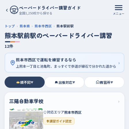
ペーパードライバー講習ガイド
‹
全国1,250校から探せる
メニュー
トップ
熊本県
熊本市西区
熊本駅前駅
熊本駅前駅のペーパードライバー講習
12件
熊本市西区で運転を練習するなら
›
上熊本一丁目と池亀町、まっすぐで歩道が縁石で分かれた道から
順不同
出張対応
教習所
▼
▼
▼
三陽自動車学校
›
対応エリア
熊本市西区
講習ガイド認定