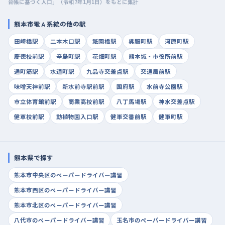
台帳に基づく人口」（令和7年1月1日）をもとに集計
熊本市電Ａ系統の他の駅
田崎橋駅
二本木口駅
祇園橋駅
呉服町駅
河原町駅
慶徳校前駅
辛島町駅
花畑町駅
熊本城・市役所前駅
通町筋駅
水道町駅
九品寺交差点駅
交通局前駅
味噌天神前駅
新水前寺駅前駅
国府駅
水前寺公園駅
市立体育館前駅
商業高校前駅
八丁馬場駅
神水交差点駅
健軍校前駅
動植物園入口駅
健軍交番前駅
健軍町駅
熊本県で探す
熊本市中央区のペーパードライバー講習
熊本市西区のペーパードライバー講習
熊本市北区のペーパードライバー講習
八代市のペーパードライバー講習
玉名市のペーパードライバー講習