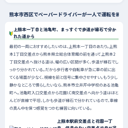
熊本市西区でペーパードライバーが一人で運転を練習
上熊本一丁目と池亀町、まっすぐで歩道が縁石で分か
れた道から
最初の一周におすすめしたいのは、上熊本一丁目のあたり。上熊
本1丁目交差点から熊本県立総合体育館の前を通って上熊本2
丁目交差点へ抜ける道は、幅の広い区間が多く、歩道が縁石でし
っかり分かれている。だから歩行者や自転車が急に車の前に出
てくる場面が少なく、視線を前と信号に集中させやすい。もう少し
静かなところで慣らしたいなら、熊本市立井芹中学校のある池亀
町へ。池亀町入口交差点から花園I.C南交差点へ向かう道はほと
んどが直線で平坦、しかも歩道が縁石で分かれているので、車線
の真ん中を保つ感覚をつかむ練習に向いている。
上熊本駅前交差点と花園一丁
目、信号のない交差点で目が足