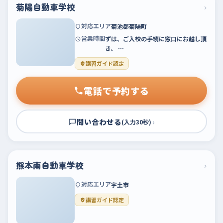
菊陽自動車学校
›
対応エリア
菊池郡菊陽町
営業時間
ずは、ご入校の手続に窓口にお越し頂
き、 …
講習ガイド認定
電話で予約する
問い合わせる
›
(入力30秒)
熊本南自動車学校
›
対応エリア
宇土市
講習ガイド認定