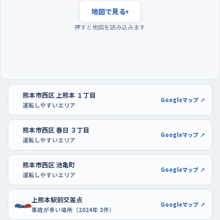
る帯を外すのが無難。日曜は街全体の車の動きがゆるみ、木曜や
地図で見る
▾
火曜は逆に動きが多くなるので、慣れないうちは日曜の午前遅め
押すと地図を読み込みます
から昼にかけてが走りやすい。駐車の練習は、区画が広く通路も
整っている大型店の駐車場で。春日三丁目のアミュプラザくまも
とや、同じ駅まわりの肥後よかモン市場なら、出入口までの動線
が分かりやすく、前向き駐車から車庫入れまで段階を踏んで試せ
る。上熊本側で練習するなら、えきマチ1丁目上熊本も使いやす
熊本市西区 上熊本 １丁目
い。
Googleマップ ↗
運転しやすいエリア
熊本市西区 春日 ３丁目
Googleマップ ↗
運転しやすいエリア
熊本市西区 池亀町
Googleマップ ↗
運転しやすいエリア
上熊本駅前交差点
Googleマップ ↗
事故が多い場所（2024年 3件）