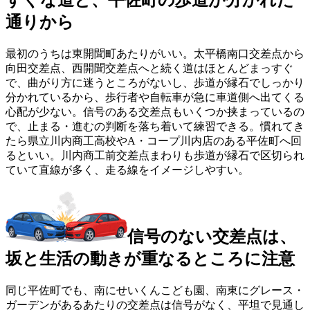
通りから
最初のうちは東開聞町あたりがいい。太平橋南口交差点から
向田交差点、西開聞交差点へと続く道はほとんどまっすぐ
で、曲がり方に迷うところがないし、歩道が縁石でしっかり
分かれているから、歩行者や自転車が急に車道側へ出てくる
心配が少ない。信号のある交差点もいくつか挟まっているの
で、止まる・進むの判断を落ち着いて練習できる。慣れてき
たら県立川内商工高校やA・コープ川内店のある平佐町へ回
るといい。川内商工前交差点まわりも歩道が縁石で区切られ
ていて直線が多く、走る線をイメージしやすい。
信号のない交差点は、
坂と生活の動きが重なるところに注意
同じ平佐町でも、南にせいくんこども園、南東にグレース・
ガーデンがあるあたりの交差点は信号がなく、平坦で見通し