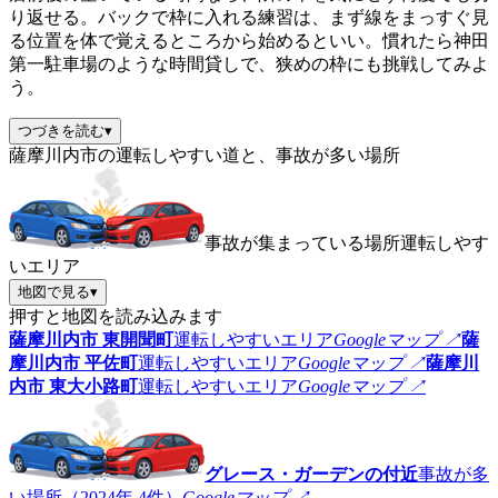
り返せる。バックで枠に入れる練習は、まず線をまっすぐ見
る位置を体で覚えるところから始めるといい。慣れたら神田
第一駐車場のような時間貸しで、狭めの枠にも挑戦してみよ
う。
つづきを読む
▾
薩摩川内市の運転しやすい道と、事故が多い場所
事故が集まっている場所
運転しやす
いエリア
地図で見る
▾
押すと地図を読み込みます
薩摩川内市 東開聞町
運転しやすいエリア
Googleマップ ↗
薩
摩川内市 平佐町
運転しやすいエリア
Googleマップ ↗
薩摩川
内市 東大小路町
運転しやすいエリア
Googleマップ ↗
グレース・ガーデンの付近
事故が多
い場所（2024年 4件）
Googleマップ ↗