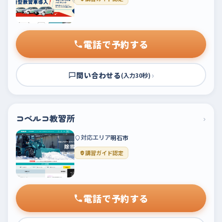
電話で予約する
問い合わせる
›
(入力30秒)
コベルコ教習所
›
対応エリア
明石市
講習ガイド認定
電話で予約する