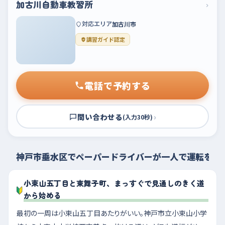
加古川自動車教習所
›
対応エリア
加古川市
講習ガイド認定
電話で予約する
問い合わせる
›
(入力30秒)
神戸市垂水区でペーパードライバーが一人で運転を練
小束山五丁目と東舞子町、まっすぐで見通しのきく道
から始める
最初の一周は小束山五丁目あたりがいい。神戸市立小束山小学