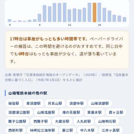
0
6
12
18
17時台は事故がもっとも多い時間帯です。
ペーパードライバ
ーの練習は、この時間を避けるのがおすすめです。同じ日中
でも
6時台
はもっとも事故が少なく、道が落ち着いていま
す。
出典: 警察庁「交通事故統計情報のオープンデータ」（2024年）／総務省「住民基本
台帳に基づく人口」（令和7年1月1日）をもとに集計
山陽電鉄本線の他の駅
板宿駅
東須磨駅
月見山駅
須磨寺駅
山陽須磨駅
須磨浦公園駅
山陽塩屋駅
滝の茶屋駅
東垂水駅
霞ヶ丘駅
舞子公園駅
西舞子駅
大蔵谷駅
人丸前駅
山陽明石駅
西新町駅
林崎松江海岸駅
藤江駅
中八木駅
江井ヶ島駅