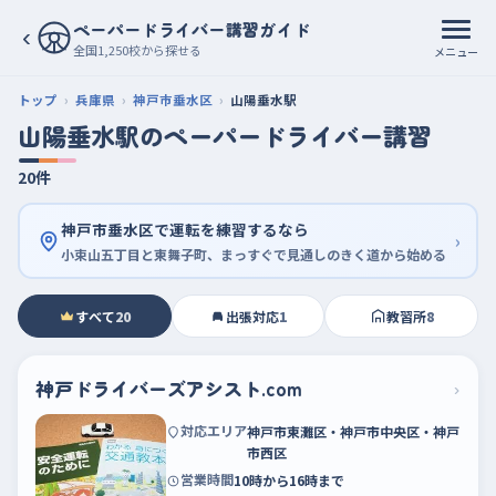
ペーパードライバー講習ガイド
‹
全国1,250校から探せる
メニュー
トップ
兵庫県
神戸市垂水区
山陽垂水駅
山陽垂水駅のペーパードライバー講習
20件
神戸市垂水区で運転を練習するなら
›
小束山五丁目と東舞子町、まっすぐで見通しのきく道から始める
すべて
20
出張対応
1
教習所
8
神戸ドライバーズアシスト.com
›
対応エリア
神戸市東灘区・神戸市中央区・神戸
市西区
営業時間
10時から16時まで