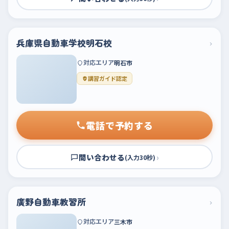
兵庫県自動車学校明石校
›
対応エリア
明石市
講習ガイド認定
電話で予約する
問い合わせる
›
(入力30秒)
廣野自動車教習所
›
対応エリア
三木市