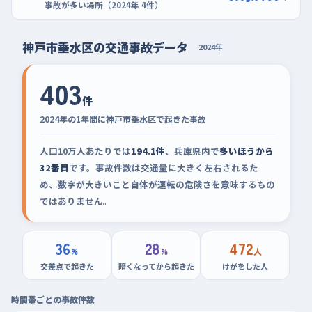
事故が多い場所（2024年 4件）
神戸市垂水区の交通事故データ
2024年
403
件
2024年の1年間に神戸市垂水区で起きた事故
人口10万人あたりでは
194.1件
、兵庫県内で
多いほうから
32番目
です。事故件数は交通量に大きく左右されるた
め、数字が大きいこと自体が運転の危険さを意味するもの
ではありません。
36
28
472
%
%
人
交差点で起きた
暗くなってから起きた
けがをした人
時間帯ごとの事故件数