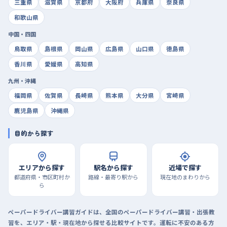
三重県
滋賀県
京都府
大阪府
兵庫県
奈良県
和歌山県
中国・四国
鳥取県
島根県
岡山県
広島県
山口県
徳島県
香川県
愛媛県
高知県
九州・沖縄
福岡県
佐賀県
長崎県
熊本県
大分県
宮崎県
鹿児島県
沖縄県
目的から探す
エリアから探す
駅名から探す
近場で探す
都道府県・市区町村か
路線・最寄り駅から
現在地のまわりから
ら
ペーパードライバー講習ガイドは、全国のペーパードライバー講習・出張教
習を、エリア・駅・現在地から探せる比較サイトです。運転に不安のある方