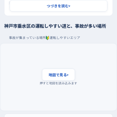
離し、ブレーキに足を乗せておくと安心だ。もうひとつは舞子坂三
つづきを読む
▾
丁目の西舞子小学校東交差点。北へ向かって下る道で、北東の整
形外科クリニックへ通う人や小学校まわりの歩行者が多く、信号
が青でも横断中の人が残っていることがある。下りながら左右を
神戸市垂水区の運転しやすい道と、事故が多い場所
見る余裕を持ちたい場所だ。
事故が集まっている場所
運転しやすいエリア
夕方を避けて朝に走り、駐車はショッピングセンター
の平面で
事故が集まるのは夕暮れどきの帰宅の流れが重なる時間帯で、
暗くなりはじめると歩行者も見えにくくなる。逆に朝の早い時間
は日中でいちばん静かなので、練習を始めるならここが向いてい
地図で見る
▾
る。曜日でいうと金曜や火曜は車も人も動きが多いので、まずは
押すと地図を読み込みます
落ち着いた曜日を選ぶといい。駐車の練習は、星陵台のショッピ
ングプラザエスパ星陵台や舞多聞のブルメール舞多聞のような
大きな駐車場が使いやすい。区画がはっきりしていて通路も広く、
車の少ない開店直後なら、切り返しを何度やっても気をつかわず
に済む。同じ枠に三回続けて入れられたら、その日はもう十分