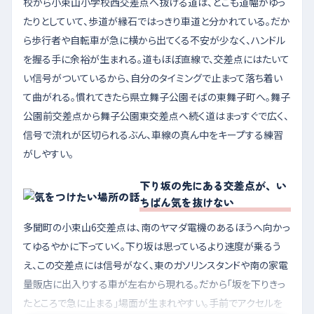
校から小束山小学校西交差点へ抜ける道は、どこも道幅がゆっ
たりとしていて、歩道が縁石ではっきり車道と分かれている。だか
ら歩行者や自転車が急に横から出てくる不安が少なく、ハンドル
を握る手に余裕が生まれる。道もほぼ直線で、交差点にはたいて
い信号がついているから、自分のタイミングで止まって落ち着い
て曲がれる。慣れてきたら県立舞子公園そばの東舞子町へ。舞子
公園前交差点から舞子公園東交差点へ続く道はまっすぐで広く、
信号で流れが区切られるぶん、車線の真ん中をキープする練習
がしやすい。
下り坂の先にある交差点が、い
ちばん気を抜けない
多聞町の小束山6交差点は、南のヤマダ電機のあるほうへ向かっ
てゆるやかに下っていく。下り坂は思っているより速度が乗るう
え、この交差点には信号がなく、東のガソリンスタンドや南の家電
量販店に出入りする車が左右から現れる。だから「坂を下りきっ
たところで急に止まる」場面が生まれやすい。手前でアクセルを