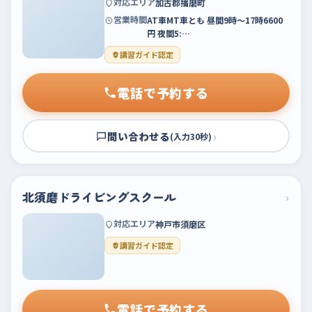
対応エリア
加古郡播磨町
営業時間
AT車MT車とも 昼間9時～17時6600
円 夜間5:…
講習ガイド認定
電話で予約する
問い合わせる
›
(入力30秒)
北須磨ドライビングスクール
›
対応エリア
神戸市須磨区
講習ガイド認定
電話で予約する