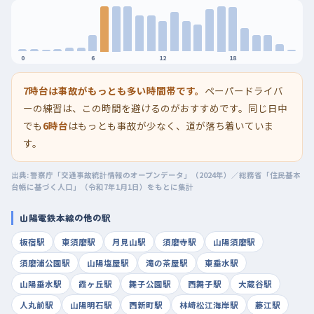
0
6
12
18
7時台は事故がもっとも多い時間帯です。
ペーパードライバ
ーの練習は、この時間を避けるのがおすすめです。同じ日中
でも
6時台
はもっとも事故が少なく、道が落ち着いていま
す。
出典: 警察庁「交通事故統計情報のオープンデータ」（2024年）／総務省「住民基本
台帳に基づく人口」（令和7年1月1日）をもとに集計
山陽電鉄本線の他の駅
板宿駅
東須磨駅
月見山駅
須磨寺駅
山陽須磨駅
須磨浦公園駅
山陽塩屋駅
滝の茶屋駅
東垂水駅
山陽垂水駅
霞ヶ丘駅
舞子公園駅
西舞子駅
大蔵谷駅
人丸前駅
山陽明石駅
西新町駅
林崎松江海岸駅
藤江駅