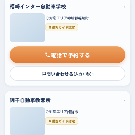
福崎インター自動車学校
›
対応エリア
神崎郡福崎町
講習ガイド認定
電話で予約する
問い合わせる
›
(入力30秒)
網千自動車教習所
›
対応エリア
姫路市
講習ガイド認定