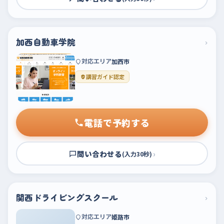
加西自動車学院
›
対応エリア
加西市
講習ガイド認定
電話で予約する
問い合わせる
›
(入力30秒)
関西ドライビングスクール
›
対応エリア
姫路市