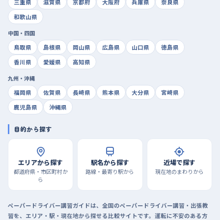
三重県
滋賀県
京都府
大阪府
兵庫県
奈良県
和歌山県
中国・四国
鳥取県
島根県
岡山県
広島県
山口県
徳島県
香川県
愛媛県
高知県
九州・沖縄
福岡県
佐賀県
長崎県
熊本県
大分県
宮崎県
鹿児島県
沖縄県
目的から探す
エリアから探す
駅名から探す
近場で探す
都道府県・市区町村か
路線・最寄り駅から
現在地のまわりから
ら
ペーパードライバー講習ガイドは、全国のペーパードライバー講習・出張教
習を、エリア・駅・現在地から探せる比較サイトです。運転に不安のある方