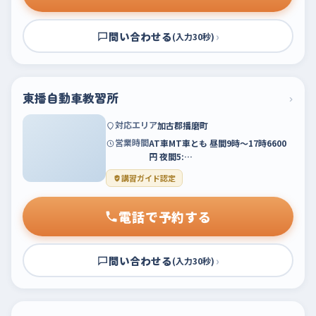
問い合わせる
›
(入力30秒)
東播自動車教習所
›
対応エリア
加古郡播磨町
営業時間
AT車MT車とも 昼間9時～17時6600
円 夜間5:…
講習ガイド認定
電話で予約する
問い合わせる
›
(入力30秒)