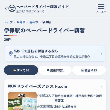
ペーパードライバー講習ガイド
‹
全国1,250校から探せる
メニュー
トップ
兵庫県
高砂市
伊保駅
伊保駅のペーパードライバー講習
20件
高砂市で運転を練習するなら
›
竜山大橋のたもと、中島二丁目の直線から始めるのが安心
すべて
20
出張対応
1
教習所
15
神戸ドライバーズアシスト.com
›
対応エリア
神戸市東灘区・神戸市中央区・神戸
市西区
営業時間
10時から16時まで