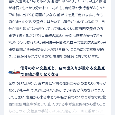
詰の交差点をつなぐあたり。道幅がゆったりしていて、車道と歩道
が縁石でしっかり分かれているから、自転車や歩行者がふらっと
車の前に出てくる場面が少なく、前だけを見て走れます。しかも
道がまっすぐで、交差点にはたいてい信号がついているので、「自
分が進む番」がはっきりしていて迷いにくい。塩市西交差点の方
まで往復するだけでも、車線の真ん中を保つ感覚が戻ってきま
す。もう少し慣れたら、米田町米田新のハローズ高砂店の周り、米
田交番前から米田交番北へ抜ける道へ。ここも広くて直線が続
き、歩道が分かれているので、右左折の練習に向いています。
信号のない交差点と、店の出入りが重なる交差点
で目線が足りなくなる
気をつけたいのは、荒井町若宮町の御旅交差点のあたり。信号が
なく、道も平坦で見通しがいいぶん、つい速度が落ちないまま入
ってしまい、左右から来る車との呼吸が合わなくなりがちです。北
西側に信用金庫があって、出入りする車が急に路肩から動くこと
もあるので、交差点の手前でいったん足をブレーキに乗せておく