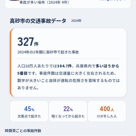
事故が多い場所（2024年 4件）
高砂市の交通事故データ
2024年
327
件
2024年の1年間に高砂市で起きた事故
人口10万人あたりでは
384.7件
、兵庫県内で
多いほうから
5番目
です。事故件数は交通量に大きく左右されるため、
数字が大きいこと自体が運転の危険さを意味するものでは
ありません。
45
22
400
%
%
人
交差点で起きた
暗くなってから起きた
けがをした人
時間帯ごとの事故件数