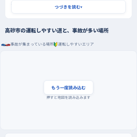
と安心です。もうひとつは緑丘二丁目の中島交差点。信号はあり
つづきを読む
▾
ますが、南にイオン高砂店、西にマクドナルドと、車が入る・出るポ
イントが交差点のすぐそばに固まっています。だから青で進んでい
ても、店へ曲がろうとする車が急に減速したり、駐車場から出てく
高砂市の運転しやすい道と、事故が多い場所
る車が頭を出したりする。信号だけを見ず、両脇の入口も視野の
事故が集まっている場所
運転しやすいエリア
端に入れておくと落ち着いて通れます。
朝の混み始める前に走り、買い物ついでに駐車を繰り
返す
練習は早朝がおすすめです。通勤の車が動き出す時間帯になる
と交差点での判断がぐっと忙しくなるので、その少し前、street が
もう一度読み込む
まだ静かなうちに走ると、車線変更も右折もゆっくり考えられま
押すと地図を読み込みます
す。曜日でいえば、平日の後半より土日のほうが車の流れがやわ
らかいので、最初の一人練習は週末に回すと気が楽です。駐車の
練習は、イオン高砂店かアスパ高砂の駐車場が使いやすい。区画
が広く、端のほうなら周りに車が少ないので、まっすぐ入れる・切
り返す・出るを何度でも繰り返せます。ホームセンターのモリス緑