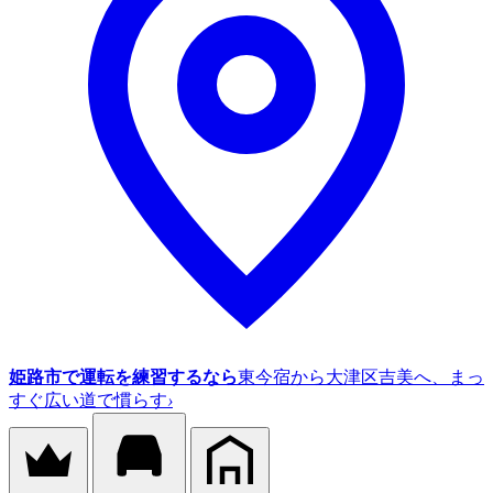
姫路市で運転を練習するなら
東今宿から大津区吉美へ、まっ
すぐ広い道で慣らす
›