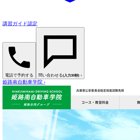
講習ガイド認定
電話で予約する
問い合わせる
›
(入力30秒)
姫路南自動車学院
›