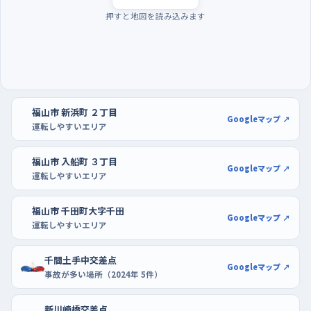
っきりしていて敷地が広いアイネスフクヤマや、サンステーション
押すと地図を読み込みます
テラス福山の駐車場が使いやすい。空いている端のほうに停め
て、まっすぐ入れる・下がって出る動きを何度か繰り返すだけで
も、車の後ろの感覚がぐっとつかめるようになる。
福山市 新浜町 ２丁目
Googleマップ ↗
運転しやすいエリア
福山市 入船町 ３丁目
Googleマップ ↗
運転しやすいエリア
福山市 千田町大字千田
Googleマップ ↗
運転しやすいエリア
千間土手中交差点
Googleマップ ↗
事故が多い場所（2024年 5件）
新川崎橋交差点