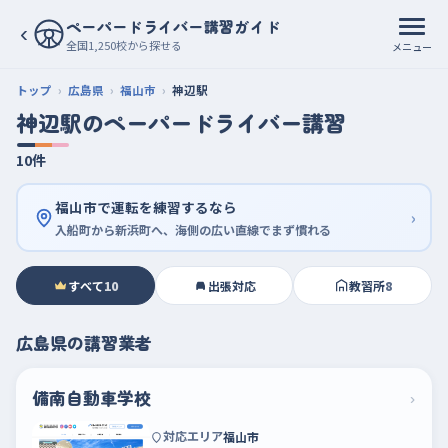
ペーパードライバー講習ガイド
‹
全国1,250校から探せる
メニュー
トップ
広島県
福山市
神辺駅
神辺駅のペーパードライバー講習
10件
福山市で運転を練習するなら
›
入船町から新浜町へ、海側の広い直線でまず慣れる
すべて
10
出張対応
教習所
8
広島県の講習業者
備南自動車学校
›
対応エリア
福山市