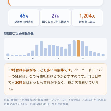
45
27
1,204
%
%
人
交差点で起きた
暗くなってから起きた
けがをした人
時間帯ごとの事故件数
0
6
12
18
17時台は事故がもっとも多い時間帯です。
ペーパードライバ
ーの練習は、この時間を避けるのがおすすめです。同じ日中
でも
20時台
はもっとも事故が少なく、道が落ち着いていま
す。
出典: 警察庁「交通事故統計情報のオープンデータ」（2024年）／総務省「住民基本
台帳に基づく人口」（令和7年1月1日）をもとに集計