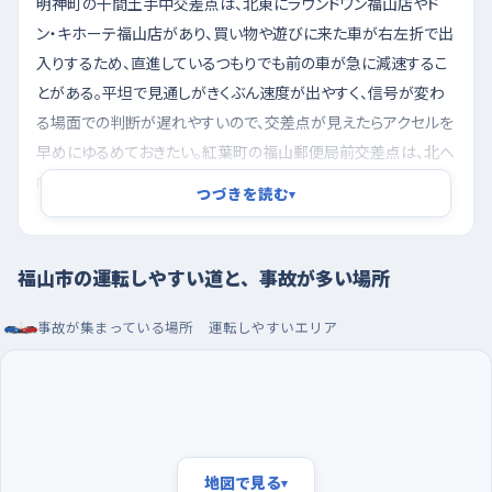
明神町の千間土手中交差点は、北東にラウンドワン福山店やド
ン・キホーテ福山店があり、買い物や遊びに来た車が右左折で出
入りするため、直進しているつもりでも前の車が急に減速するこ
とがある。平坦で見通しがきくぶん速度が出やすく、信号が変わ
る場面での判断が遅れやすいので、交差点が見えたらアクセルを
早めにゆるめておきたい。紅葉町の福山郵便局前交差点は、北へ
向かってゆるやかに下っているのが要注意で、下りは自分が思う
つづきを読む
▾
より車が伸びる。西にオリックスの支店があるあたりから、ブレー
キを一度に踏まず、早めに軽く当てておくと落ち着いて止まれる。
福山市の運転しやすい道と、事故が多い場所
夕方の混み合う前に走り、駐車はショッピングセンタ
ーで
事故が集まっている場所
運転しやすいエリア
夕方、仕事帰りの車と買い物の車が重なる時間帯はどうしても流
れが忙しくなるので、一人で練習するなら日中の落ち着いた時間
か、夜のはじめの静かな時間を選ぶといい。週の後半は平日でも
交通量が増えやすく、日曜は比較的のんびりしているので、初回
は日曜の午前あたりが気楽だと思う。駐車の練習には、区画がは
地図で見る
▾