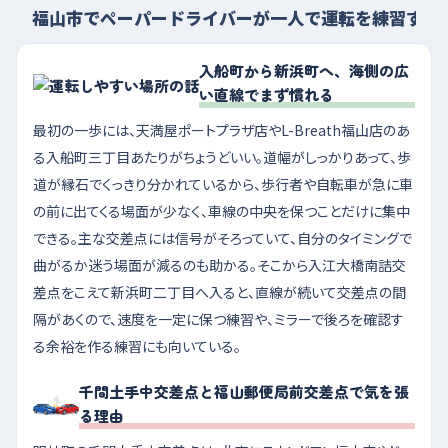
福山市でペーパードライバーが一人で運転を練習する
入船町から新浜町へ、海側の広
い直線でまず慣れる
最初の一歩には、天満屋ポートプラザ店やL-Breath福山店のあ
る入船町三丁目あたりがちょうどいい。道幅がしっかりあって、歩
道が縁石でくっきり分かれているから、歩行者や自転車が急に車
の前に出てくる場面が少なく、車線の中央を保つことだけに集中
できる。主な交差点には信号がそろっていて、自分のタイミングで
曲がるか迷う場面が減るのも助かる。そこから入江大橋南詰交
差点をこえて新浜町二丁目へ入ると、直線が続いて交差点の間
隔があくので、速度を一定に保つ練習や、ミラーで後ろを確認す
る余裕を作る練習にも向いている。
千間土手中交差点と福山郵便局前交差点で気を張
る理由