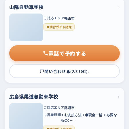
山陽自動車学校
›
対応エリア
福山市
講習ガイド認定
電話で予約する
問い合わせる
›
(入力30秒)
広島県尾道自動車学校
›
対応エリア
尾道市
営業時間
＜お支払方法＞●現金一括 ＜必要な
もの＞…