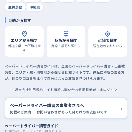
鹿児島県
沖縄県
目的から探す
エリアから探す
駅名から探す
近場で探す
都道府県・市区町村か
路線・最寄り駅から
現在地のまわりから
ら
ペーパードライバー講習ガイドは、全国のペーパードライバー講習・出張教
習を、エリア・駅・現在地から探せる比較サイトです。運転に不安のある方
が、料金や口コミを比べて自分に合った教習を見つけられます。
運営会社
利用規約
サイト情報
お問い合わせ
掲載業者さまログイン
ペーパードライバー講習の事業者さまへ
›
掲載のご案内 — お問い合わせがあった月だけのお支払いです
ペーパードライバー講習ガイド
© 2026 ペーパードライバー講習ガイド