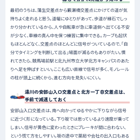
最初のうちは、蒲生交差点から籔瀬橋交差点にかけての道が気
持ちよく走れると思う。道幅にゆとりがあって、歩道が縁石でしっ
かり分かれているから、人や自転車が急に車道側へ出てくる不安
が少なく、車線の真ん中を保つ練習に集中できる。カーブも起伏
もほとんどなく、交差点のほとんどに信号がついているので、「自
分でタイミングを判断して出る」場面が減るのもありがたい。慣
れてきたら、競馬場前駅と北九州市立大学北方キャンパスのあた
りへ足を伸ばすといい。ここも広い直線で信号が多く、モノレール
の柱が頭上に続くから、進む方向を見失いにくい。
湯川の安部山入口交差点と北方一丁目交差点は、
手前で減速しておく
安部山入口交差点は、南へ向かってゆるやかに下りながら信号
に近づく形になっている。下り坂では思っているより速度が乗って
しまい、信号が黄色に変わったときにブレーキが間に合わない、
という慌て方をしやすい。坂の途中で薬局や会社の出入口もある