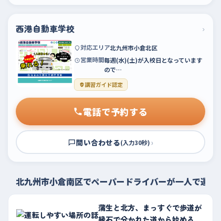
西港自動車学校
›
対応エリア
北九州市小倉北区
営業時間
毎週(水)(土)が入校日となっています
ので…
講習ガイド認定
電話で予約する
問い合わせる
›
(入力30秒)
北九州市小倉南区でペーパードライバーが一人で運転
蒲生と北方、まっすぐで歩道が
縁石で分かれた道から始める