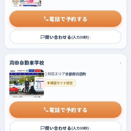
電話で予約する
問い合わせる
›
(入力30秒)
苅田自動車学校
›
対応エリア
京都郡苅田町
講習ガイド認定
電話で予約する
問い合わせる
›
(入力30秒)