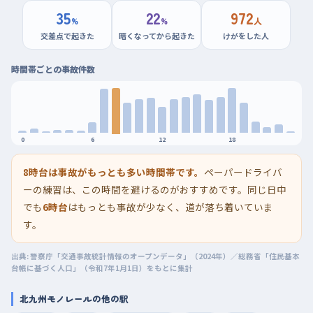
35
22
972
%
%
人
交差点で起きた
暗くなってから起きた
けがをした人
時間帯ごとの事故件数
0
6
12
18
8時台は事故がもっとも多い時間帯です。
ペーパードライバ
ーの練習は、この時間を避けるのがおすすめです。同じ日中
でも
6時台
はもっとも事故が少なく、道が落ち着いていま
す。
出典: 警察庁「交通事故統計情報のオープンデータ」（2024年）／総務省「住民基本
台帳に基づく人口」（令和7年1月1日）をもとに集計
北九州モノレールの他の駅