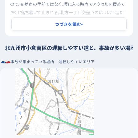
ので、交差点の手前ではなく、坂に入る時点でアクセルを緩めて
おくと落ち着いて止まれる。北方一丁目交差点のほうは平坦だ
けれど、西側に歯科医院や店が並び、右左折して駐車場へ入る
つづきを読む
▾
車、そこから出てくる車が信号待ちの列に混ざる。青になってすぐ
発進せず、対向車と横断者を一度見てから出る癖をつけておきた
い。
北九州市小倉南区の運転しやすい道と、事故が多い場所
朝の混み始める前に走り、駐車はサンリブシティ小倉
事故が集まっている場所
運転しやすいエリア
かサニーサイドモール小倉で
朝の通勤と通学が重なる時間帯は、急いでいる車と歩行者が同
じ交差点に集まるので、練習には向かない。まだ交通量が落ち着
いている早朝のうちに走り出して、混み始める前に切り上げるく
らいがちょうどいい。人の動きが穏やかな日曜を選ぶのも手だ。
駐車の練習は、サンリブシティ小倉やサニーサイドモール小倉の
ような大きな駐車場で、открытие直後の空いている時間に行く
と、白線だけを見ながら何度でもやり直せる。まずは端のほうの
区画で、まっすぐ入れて、まっすぐ出す。それだけを繰り返せば十