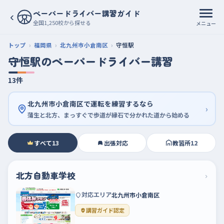
ペーパードライバー講習ガイド
‹
全国1,250校から探せる
メニュー
トップ
福岡県
北九州市小倉南区
守恒駅
守恒駅のペーパードライバー講習
13件
北九州市小倉南区で運転を練習するなら
›
蒲生と北方、まっすぐで歩道が縁石で分かれた道から始める
すべて
13
出張対応
教習所
12
北方自動車学校
›
対応エリア
北九州市小倉南区
講習ガイド認定