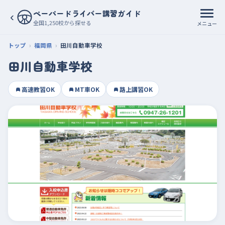
ペーパードライバー講習ガイド
‹
全国1,250校から探せる
メニュー
トップ
福岡県
田川自動車学校
田川自動車学校
高速教習OK
MT車OK
路上講習OK