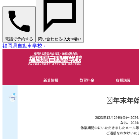
電話で予約する
問い合わせる
›
(入力30秒)
福岡県自動車学校
›