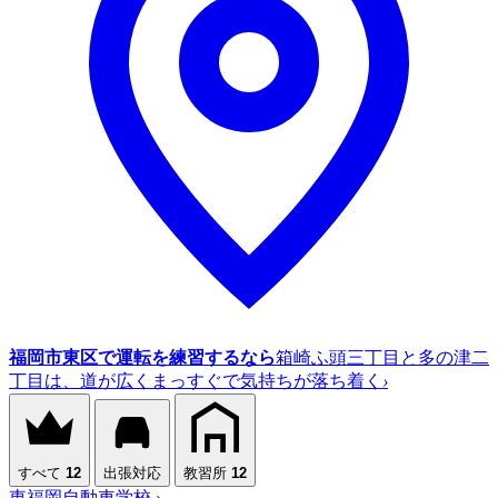
福岡市東区で運転を練習するなら
箱崎ふ頭三丁目と多の津二
丁目は、道が広くまっすぐで気持ちが落ち着く
›
すべて
12
出張対応
教習所
12
東福岡自動車学校
›