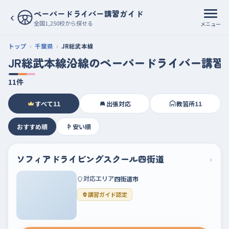
ペーパードライバー講習ガイド
‹
全国1,250校から探せる
メニュー
トップ
千葉県
JR総武本線
JR総武本線沿線のペーパードライバー講習
11件
すべて
11
出張対応
教習所
11
おすすめ順
安い順
ソフィアドライビングスクール四街道
›
対応エリア
四街道市
講習ガイド認定