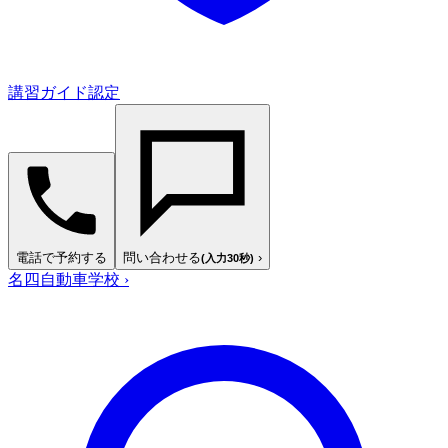
講習ガイド認定
電話で予約する
問い合わせる
›
(入力30秒)
名四自動車学校
›