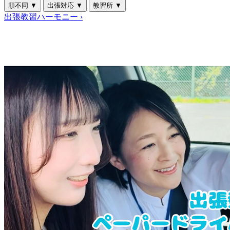
順不同
▼
出張対応
▼
教習所
▼
出張教習ハーモニー
›