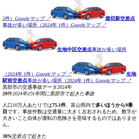
2件）
Googleマップ ↗
堀切新交差点
事故が多い場所（2024年 1件）
Googleマップ ↗
生地中区交差点
事故が多い場所
（2024年 1件）
Googleマップ ↗
生地
駅前交差点
事故が多い場所（2024年 1件）
Googleマップ ↗
黒部市の交通事故データ
2024年
29
件
2024年の1年間に黒部市で起きた事故
人口10万人あたりでは
75.1件
、富山県内で
多いほうから9番
目
です。事故件数は交通量に大きく左右されるため、数字が
大きいこと自体が運転の危険さを意味するものではありませ
ん。
38
%
交差点で起きた