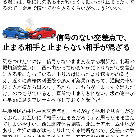
る場所は、駅に用のある車がゆっくり動いたり止まったりす
るので、金屋で慣れてから入るくらいがちょうどいい。
信号のない交差点で、
止まる相手と止まらない相手が混ざる
気をつけたいのは、信号がないまま交差する場所だ。北新の
堀切新交差点は、西へ向かってゆるやかに下りながら交差点
に入る形になっている。下り坂は思ったより速度がのるう
え、近くに高桜内科医院やあんず薬局があって、通院の車や
歩く人が横から出入りするから、こちらが「まっすぐ進むだ
け」のつもりでいると、直前で止まりきれない。坂の途中か
ら早めに足をブレーキへ移しておくと安心だ。
生地神区の生地中区交差点も、信号がなく平坦で見通しがき
くぶん、お互いに「相手が止まるだろう」と思ったまま進ん
でしまいやすい。西に北陸体育施設、北にケアホーム生地が
あり、生活の車がゆっくり出てくる場所なので、交差点の手
前ではいったん速度を落として、左右の顔が見えるところま