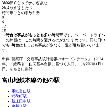
38
%
暗くなってから起きた
28
人
けがをした人
時間帯ごとの事故件数
0
6
12
18
17時台は事故がもっとも多い時間帯です。
ペーパードライバ
ーの練習は、この時間を避けるのがおすすめです。同じ日中
でも
6時台
はもっとも事故が少なく、道が落ち着いていま
す。
出典: 警察庁「交通事故統計情報のオープンデータ」（2024
年）／総務省「住民基本台帳に基づく人口」（令和7年1月1
日）をもとに集計
富山地鉄本線の他の駅
電鉄富山駅
稲荷町駅
新庄田中駅
東新庄駅