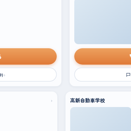
る
›
秒)
›
高新自動車学校