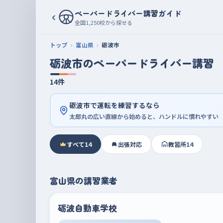
ペーパードライバー講習ガイド
‹
全国1,250校から探せる
トップ
富山県
砺波市
砺波市のペーパードライバー講習
14件
砺波市で運転を練習するなら
太郎丸の広い直線から始めると、ハンドルに慣れやすい
すべて
14
出張対応
教習所
14
富山県の講習業者
砺波自動車学校