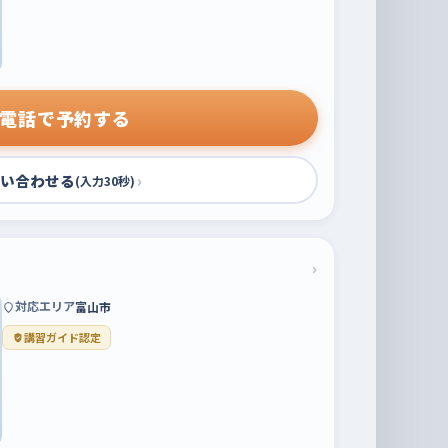
電話で予約する
い合わせる
›
(入力30秒)
›
対応エリア
富山市
講習ガイド認定