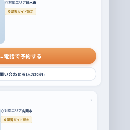
対応エリア
射水市
講習ガイド認定
電話で予約する
問い合わせる
›
(入力30秒)
›
対応エリア
高岡市
講習ガイド認定