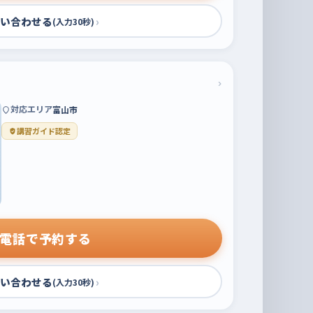
い合わせる
›
(入力30秒)
›
対応エリア
富山市
講習ガイド認定
電話で予約する
い合わせる
›
(入力30秒)