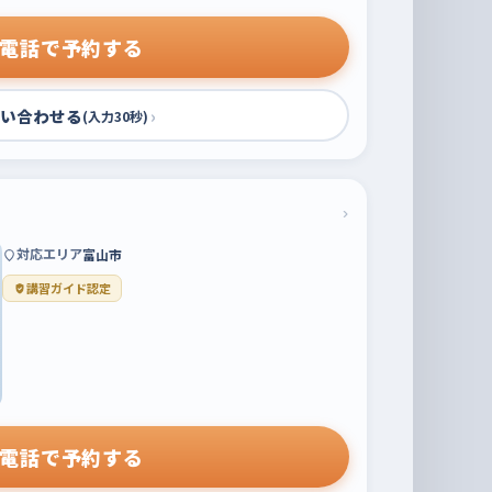
電話で予約する
い合わせる
›
(入力30秒)
›
対応エリア
富山市
講習ガイド認定
電話で予約する