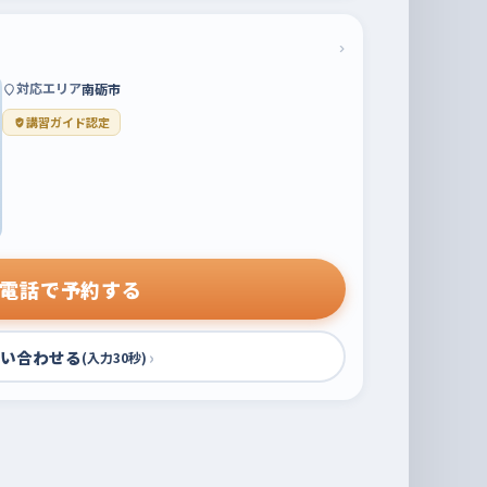
›
対応エリア
南砺市
講習ガイド認定
電話で予約する
い合わせる
›
(入力30秒)