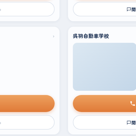
›
問
›
呉羽自動車学校
›
問