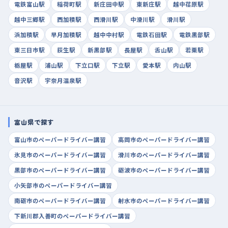
電鉄富山駅
稲荷町駅
新庄田中駅
東新庄駅
越中荏原駅
越中三郷駅
西加積駅
西滑川駅
中滑川駅
滑川駅
浜加積駅
早月加積駅
越中中村駅
電鉄石田駅
電鉄黒部駅
東三日市駅
荻生駅
新黒部駅
長屋駅
舌山駅
若栗駅
栃屋駅
浦山駅
下立口駅
下立駅
愛本駅
内山駅
音沢駅
宇奈月温泉駅
富山県で探す
富山市のペーパードライバー講習
高岡市のペーパードライバー講習
氷見市のペーパードライバー講習
滑川市のペーパードライバー講習
黒部市のペーパードライバー講習
砺波市のペーパードライバー講習
小矢部市のペーパードライバー講習
南砺市のペーパードライバー講習
射水市のペーパードライバー講習
下新川郡入善町のペーパードライバー講習