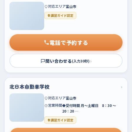
対応エリア
富山市
講習ガイド認定
電話で予約する
問い合わせる
›
(入力30秒)
北日本自動車学校
›
対応エリア
富山市
営業時間
◆受付時間 月〜土曜日 8：30 ～
20：20 …
講習ガイド認定