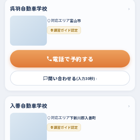
呉羽自動車学校
›
対応エリア
富山市
講習ガイド認定
電話で予約する
問い合わせる
›
(入力30秒)
入善自動車学校
›
対応エリア
下新川郡入善町
講習ガイド認定