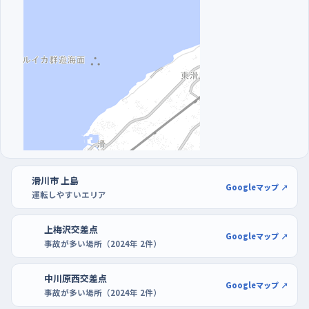
があり、自分のペースで発進と停止を繰り返せる。曜日でいうと、
週の初めのほうが道の車が少なく感じられるので、慣れないうち
はそのあたりを選ぶといい。駐車の練習は、パスタショッピングセ
ンターや滑川ショッピングセンターエールの駐車場が広くて区画
もはっきりしているから、開店前後の空いている時間に白線に合
わせて何度も入れ直すといい。少し道具も見たいなら、DCM滑川
店の駐車場でバックの角度を確かめてから帰るのもいい流れに
なる。
滑川市 上島
Googleマップ ↗
運転しやすいエリア
上梅沢交差点
Googleマップ ↗
事故が多い場所（2024年 2件）
中川原西交差点
Googleマップ ↗
事故が多い場所（2024年 2件）