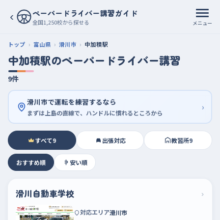
ペーパードライバー講習ガイド
‹
全国1,250校から探せる
メニュー
トップ
富山県
滑川市
中加積駅
中加積駅のペーパードライバー講習
9件
滑川市で運転を練習するなら
›
まずは上島の直線で、ハンドルに慣れるところから
すべて
9
出張対応
教習所
9
おすすめ順
安い順
滑川自動車学校
›
対応エリア
滑川市