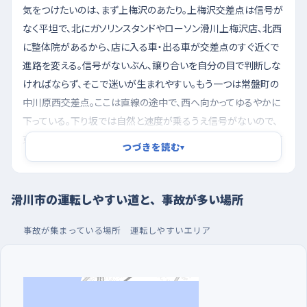
気をつけたいのは、まず上梅沢のあたり。上梅沢交差点は信号が
なく平坦で、北にガソリンスタンドやローソン滑川上梅沢店、北西
に整体院があるから、店に入る車・出る車が交差点のすぐ近くで
進路を変える。信号がないぶん、譲り合いを自分の目で判断しな
ければならず、そこで迷いが生まれやすい。もう一つは常盤町の
中川原西交差点。ここは直線の途中で、西へ向かってゆるやかに
下っている。下り坂では自然と速度が乗るうえ信号がないので、
東側の製薬会社や南側の建設会社に出入りする車が横から出て
つづきを読む
▾
くると、思ったより止まりきれない。下り始めたら早めにアクセル
を離す、と決めておくと安心だ。北野の北野第一交差点も同じく
西へ下る直線なので、寺や施設の前を通るときは歩く人の姿を先
滑川市の運転しやすい道と、事故が多い場所
に探しておきたい。
事故が集まっている場所
運転しやすいエリア
朝の早い時間に走り、買い物客の少ない駐車場で切り
返す
練習は、朝のいちばん早い時間帯がおすすめ。通勤の車がどっと
動き出す直前だから、信号のない交差点でも待ってもらえる余裕