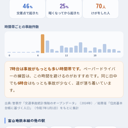
46
25
70
%
%
人
交差点で起きた
暗くなってから起きた
けがをした人
時間帯ごとの事故件数
0
6
12
18
7時台は事故がもっとも多い時間帯です。
ペーパードライバ
ーの練習は、この時間を避けるのがおすすめです。同じ日中
でも
6時台
はもっとも事故が少なく、道が落ち着いていま
す。
出典: 警察庁「交通事故統計情報のオープンデータ」（2024年）／総務省「住民基本
台帳に基づく人口」（令和7年1月1日）をもとに集計
富山地鉄本線の他の駅