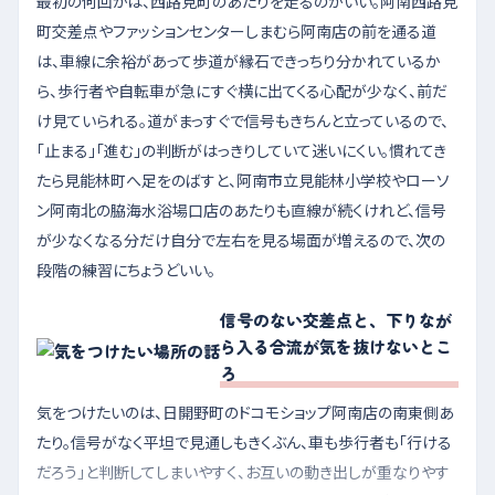
最初の何回かは、西路見町のあたりを走るのがいい。阿南西路見
町交差点やファッションセンターしまむら阿南店の前を通る道
は、車線に余裕があって歩道が縁石できっちり分かれているか
ら、歩行者や自転車が急にすぐ横に出てくる心配が少なく、前だ
け見ていられる。道がまっすぐで信号もきちんと立っているので、
「止まる」「進む」の判断がはっきりしていて迷いにくい。慣れてき
たら見能林町へ足をのばすと、阿南市立見能林小学校やローソ
ン阿南北の脇海水浴場口店のあたりも直線が続くけれど、信号
が少なくなる分だけ自分で左右を見る場面が増えるので、次の
段階の練習にちょうどいい。
信号のない交差点と、下りなが
ら入る合流が気を抜けないとこ
ろ
気をつけたいのは、日開野町のドコモショップ阿南店の南東側あ
たり。信号がなく平坦で見通しもきくぶん、車も歩行者も「行ける
だろう」と判断してしまいやすく、お互いの動き出しが重なりやす