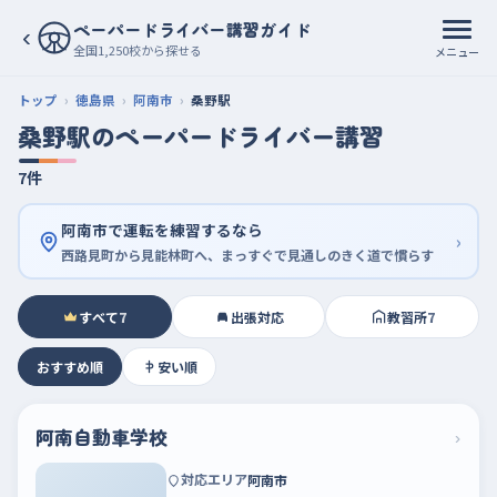
ペーパードライバー講習ガイド
‹
全国1,250校から探せる
メニュー
トップ
徳島県
阿南市
桑野駅
桑野駅のペーパードライバー講習
7件
阿南市で運転を練習するなら
›
西路見町から見能林町へ、まっすぐで見通しのきく道で慣らす
すべて
7
出張対応
教習所
7
おすすめ順
安い順
阿南自動車学校
›
対応エリア
阿南市