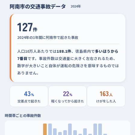
阿南市の交通事故データ
2024年
127
件
2024年の1年間に阿南市で起きた事故
人口10万人あたりでは
188.1件
、徳島県内で
多いほうから
7番目
です。事故件数は交通量に大きく左右されるため、
数字が大きいこと自体が運転の危険さを意味するものでは
ありません。
43
22
163
%
%
人
交差点で起きた
暗くなってから起きた
けがをした人
時間帯ごとの事故件数