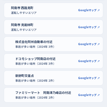
ピカの広い駐車場が使いやすい。区画がはっきりしていて、混み
阿南市 西路見町
合わない時間なら端のほうでゆっくり切り返せる。ホームセンタ
Googleマップ ↗
運転しやすいエリア
ーのDCM阿南店やコメリハード&グリーン見能林店の駐車場も
区画に余裕があるので、バックで入れる感覚をつかむのに向いて
阿南市 見能林町
Googleマップ ↗
いる。
運転しやすいエリア
株式会社阿州自動車の付近
Googleマップ ↗
事故が多い場所（2024年 3件）
ドコモショップ阿南店の付近
Googleマップ ↗
事故が多い場所（2024年 3件）
新野町交差点
Googleマップ ↗
事故が多い場所（2024年 2件）
ファミリーマート 阿南津乃峰店の付近
Googleマップ ↗
事故が多い場所（2024年 2件）