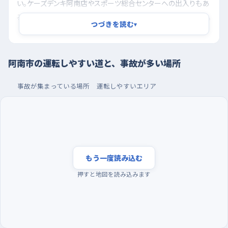
い。ケーズデンキ阿南店やスポーツ総合センターへの出入りもあ
るので、店の駐車場から鼻先を出してくる車を早めに見つけたい。
つづきを読む
▾
もうひとつは新野町交差点。ローソン阿南新野店を南に見るあ
たりで、道が北へ向かってゆるやかに下っているため、下り側から
来る車は思ったより速度が乗っていて、しかも信号がないので自
阿南市の運転しやすい道と、事故が多い場所
分で間合いを測ることになる。下り坂では自分のブレーキも効き
にくいから、交差点の手前でしっかり速度を落としてから頭を出
事故が集まっている場所
運転しやすいエリア
すのが安心だ。津乃峰町のファミリーマート阿南津乃峰店の南東
側の交差点も、信号のない出合い頭になるので、一度止まって首
を振る癖をつけておきたい。
朝いちばんを避け、夜のショッピングセンターで駐車
もう一度読み込む
を身につける
押すと地図を読み込みます
朝の通勤と通学が重なる時間帯は、急いでいる車も多く、道を譲
り合う余裕が減る。週の半ばあたりは特に交通量が落ち着かな
いので、練習は昼過ぎか、日が暮れてからの静かな時間に回すと
気持ちに余裕が生まれる。駐車の練習なら、ショッピングプラザア