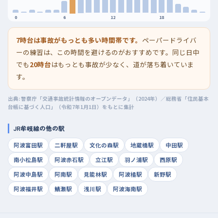
0
6
12
18
7時台は事故がもっとも多い時間帯です。
ペーパードライバ
ーの練習は、この時間を避けるのがおすすめです。同じ日中
でも
20時台
はもっとも事故が少なく、道が落ち着いていま
す。
出典: 警察庁「交通事故統計情報のオープンデータ」（2024年）／総務省「住民基本
台帳に基づく人口」（令和7年1月1日）をもとに集計
JR牟岐線の他の駅
阿波富田駅
二軒屋駅
文化の森駅
地蔵橋駅
中田駅
南小松島駅
阿波赤石駅
立江駅
羽ノ浦駅
西原駅
阿波中島駅
阿南駅
見能林駅
阿波橘駅
新野駅
阿波福井駅
鯖瀬駅
浅川駅
阿波海南駅