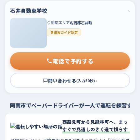
石井自動車学校
›
対応エリア
名西郡石井町
講習ガイド認定
電話で予約する
問い合わせる
›
(入力30秒)
阿南市でペーパードライバーが一人で運転を練習する
西路見町から見能林町へ、まっ
すぐで見通しのきく道で慣らす