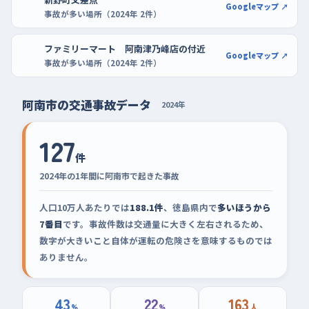
Googleマップ ↗
事故が多い場所（2024年 2件）
ファミリーマート 阿南津乃峰店の付近
Googleマップ ↗
事故が多い場所（2024年 2件）
阿南市の交通事故データ
2024年
127
件
2024年の1年間に阿南市で起きた事故
人口10万人あたりでは
188.1件
、徳島県内で
多いほうから
7番目
です。事故件数は交通量に大きく左右されるため、
数字が大きいこと自体が運転の危険さを意味するものでは
ありません。
43
22
163
%
%
人