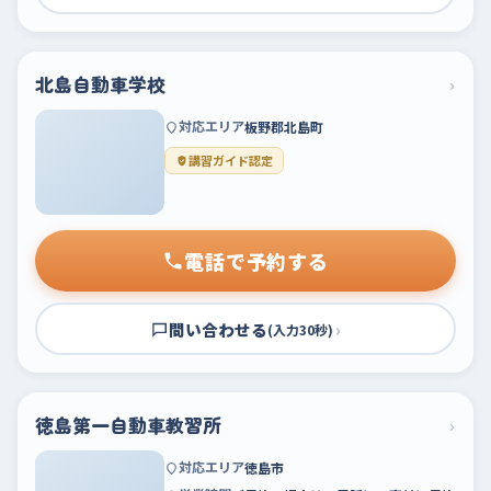
北島自動車学校
›
対応エリア
板野郡北島町
講習ガイド認定
電話で予約する
問い合わせる
›
(入力30秒)
徳島第一自動車教習所
›
対応エリア
徳島市