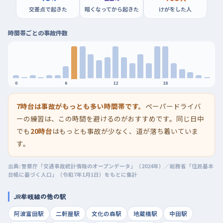
交差点で起きた
暗くなってから起きた
けがをした人
時間帯ごとの事故件数
0
6
12
18
7時台は事故がもっとも多い時間帯です。
ペーパードライバ
ーの練習は、この時間を避けるのがおすすめです。同じ日中
でも
20時台
はもっとも事故が少なく、道が落ち着いていま
す。
出典: 警察庁「交通事故統計情報のオープンデータ」（2024年）／総務省「住民基本
台帳に基づく人口」（令和7年1月1日）をもとに集計
JR牟岐線の他の駅
阿波富田駅
二軒屋駅
文化の森駅
地蔵橋駅
中田駅