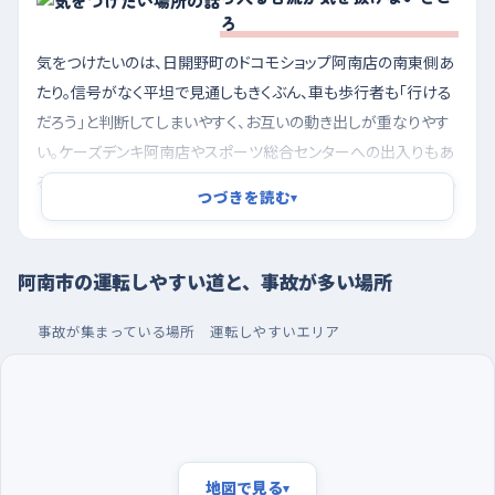
ろ
気をつけたいのは、日開野町のドコモショップ阿南店の南東側あ
たり。信号がなく平坦で見通しもきくぶん、車も歩行者も「行ける
だろう」と判断してしまいやすく、お互いの動き出しが重なりやす
い。ケーズデンキ阿南店やスポーツ総合センターへの出入りもあ
るので、店の駐車場から鼻先を出してくる車を早めに見つけたい。
つづきを読む
▾
もうひとつは新野町交差点。ローソン阿南新野店を南に見るあ
たりで、道が北へ向かってゆるやかに下っているため、下り側から
来る車は思ったより速度が乗っていて、しかも信号がないので自
阿南市の運転しやすい道と、事故が多い場所
分で間合いを測ることになる。下り坂では自分のブレーキも効き
にくいから、交差点の手前でしっかり速度を落としてから頭を出
事故が集まっている場所
運転しやすいエリア
すのが安心だ。津乃峰町のファミリーマート阿南津乃峰店の南東
側の交差点も、信号のない出合い頭になるので、一度止まって首
を振る癖をつけておきたい。
朝いちばんを避け、夜のショッピングセンターで駐車
地図で見る
▾