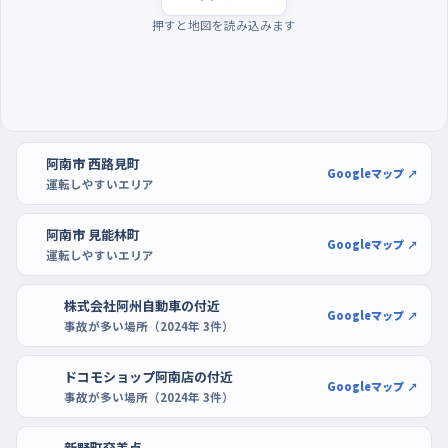
を身につける
押すと地図を読み込みます
朝の通勤と通学が重なる時間帯は、急いでいる車も多く、道を譲
り合う余裕が減る。週の半ばあたりは特に交通量が落ち着かな
いので、練習は昼過ぎか、日が暮れてからの静かな時間に回すと
気持ちに余裕が生まれる。駐車の練習なら、ショッピングプラザア
ピカの広い駐車場が使いやすい。区画がはっきりしていて、混み
阿南市 西路見町
合わない時間なら端のほうでゆっくり切り返せる。ホームセンタ
Googleマップ ↗
運転しやすいエリア
ーのDCM阿南店やコメリハード&グリーン見能林店の駐車場も
区画に余裕があるので、バックで入れる感覚をつかむのに向いて
阿南市 見能林町
Googleマップ ↗
いる。
運転しやすいエリア
株式会社阿州自動車の付近
Googleマップ ↗
事故が多い場所（2024年 3件）
ドコモショップ阿南店の付近
Googleマップ ↗
事故が多い場所（2024年 3件）
新野町交差点