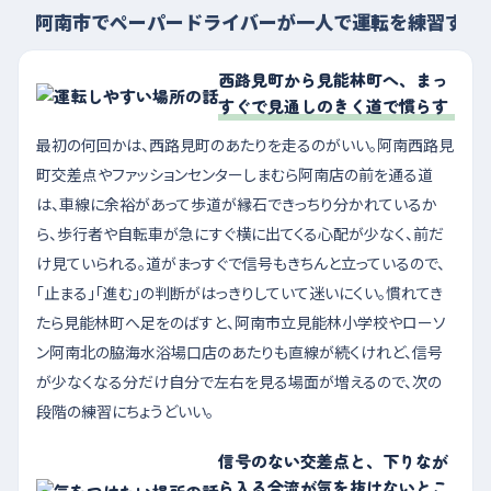
阿南市でペーパードライバーが一人で運転を練習する
西路見町から見能林町へ、まっ
すぐで見通しのきく道で慣らす
最初の何回かは、西路見町のあたりを走るのがいい。阿南西路見
町交差点やファッションセンターしまむら阿南店の前を通る道
は、車線に余裕があって歩道が縁石できっちり分かれているか
ら、歩行者や自転車が急にすぐ横に出てくる心配が少なく、前だ
け見ていられる。道がまっすぐで信号もきちんと立っているので、
「止まる」「進む」の判断がはっきりしていて迷いにくい。慣れてき
たら見能林町へ足をのばすと、阿南市立見能林小学校やローソ
ン阿南北の脇海水浴場口店のあたりも直線が続くけれど、信号
が少なくなる分だけ自分で左右を見る場面が増えるので、次の
段階の練習にちょうどいい。
信号のない交差点と、下りなが
ら入る合流が気を抜けないとこ