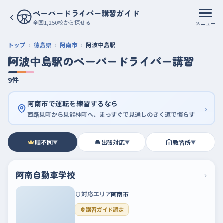
ペーパードライバー講習ガイド
‹
全国1,250校から探せる
メニュー
トップ
徳島県
阿南市
阿波中島駅
阿波中島駅のペーパードライバー講習
9件
阿南市で運転を練習するなら
›
西路見町から見能林町へ、まっすぐで見通しのきく道で慣らす
順不同
出張対応
教習所
▼
▼
▼
阿南自動車学校
›
対応エリア
阿南市
講習ガイド認定