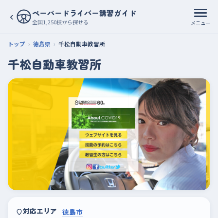
ペーパードライバー講習ガイド
‹
全国1,250校から探せる
メニュー
トップ
徳島県
千松自動車教習所
千松自動車教習所
対応エリア
徳島市