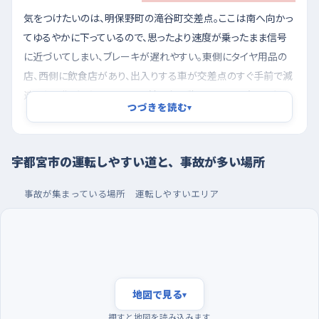
気をつけたいのは、明保野町の滝谷町交差点。ここは南へ向かっ
てゆるやかに下っているので、思ったより速度が乗ったまま信号
に近づいてしまい、ブレーキが遅れやすい。東側にタイヤ用品の
店、西側に飲食店があり、出入りする車が交差点のすぐ手前で減
速したり曲がったりするから、前の車の動きを早めに読むつもり
つづきを読む
▾
で走りたい。野高谷町の野高谷ランプ交差点も似ていて、北へ下
る形のうえ、北西の珈琲店や北東のハンバーガー店に入る車、出
る車が絡む。信号が青でも、前の車がウインカーを出した瞬間に
宇都宮市の運転しやすい道と、事故が多い場所
流れが止まると考えて、車間をいつもより多めにとっておくと安心
だ。
事故が集まっている場所
運転しやすいエリア
朝の早い時間に走り、買い物ついでに駐車を練習する
夕方は帰宅の車と買い物の車が重なって流れが速くなり、暗くな
り始める時間とも重なるので、慣れるまでは避けたほうが気楽
だ。おすすめは朝の早い時間帯で、日中のなかでは車も人も少な
地図で見る
▾
く、信号のつながりもゆったりしている。曜日でいえば週末の日曜
押すと地図を読み込みます