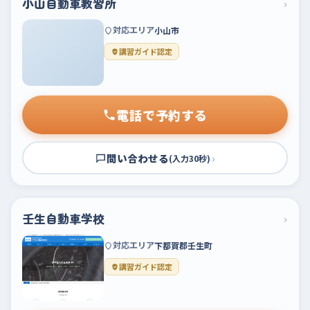
小山自動車教習所
›
対応エリア
小山市
講習ガイド認定
電話で予約する
問い合わせる
›
(入力30秒)
壬生自動車学校
›
対応エリア
下都賀郡壬生町
講習ガイド認定