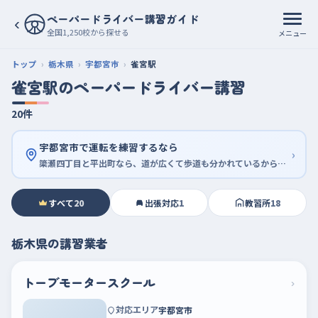
ペーパードライバー講習ガイド
‹
全国1,250校から探せる
メニュー
トップ
栃木県
宇都宮市
雀宮駅
雀宮駅のペーパードライバー講習
20件
宇都宮市で運転を練習するなら
›
簗瀬四丁目と平出町なら、道が広くて歩道も分かれているから落ち着いて走れる
すべて
20
出張対応
1
教習所
18
栃木県の講習業者
トーブモータースクール
›
対応エリア
宇都宮市