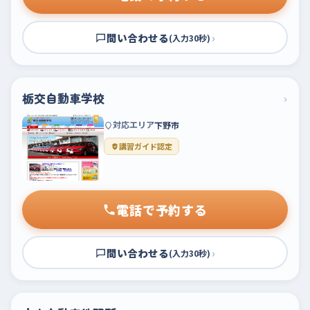
問い合わせる
›
(入力30秒)
栃交自動車学校
›
対応エリア
下野市
講習ガイド認定
電話で予約する
問い合わせる
›
(入力30秒)