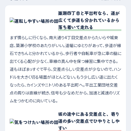
簗瀬四丁目と平出町なら、道が
広くて歩道も分かれているから
落ち着いて走れる
まず慣らしに行くなら、南大通り4丁目交差点からたいらや城東
店、簗瀬小学校のあたりがいい。道幅にゆとりがあって、歩道が縁
石できちんと分かれているから、歩行者や自転車が急に車の脇に
出てくる心配が少なく、車線の真ん中を保つ練習に集中できる。
道もほぼまっすぐで平ら、交差点らしい交差点が少ないので、ハン
ドルを大きく切る場面がほとんどない。もう少し広い道に出たく
なったら、カインズやニトリのある平出町へ。平出工業団地交差
点の周りは直線が続き、信号も少なめだから、加速と減速のリズ
ムをつかむのに向いている。
坂の途中にある交差点と、寄り
道の多い交差点でひやりとしや
すい