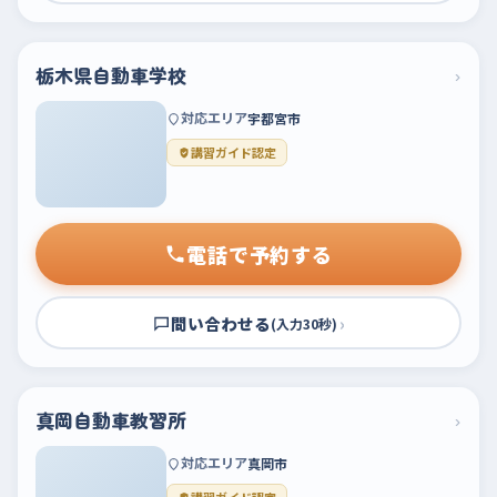
栃木県自動車学校
›
対応エリア
宇都宮市
講習ガイド認定
電話で予約する
問い合わせる
›
(入力30秒)
真岡自動車教習所
›
対応エリア
真岡市