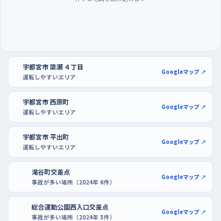
が一番のんびりしていて、平日の後半は混みやすい。駐車の練習
は、区画がはっきりしていて通路も広いアピタ宇都宮店の駐車場
が使いやすい。混み合う時間を外して、端のほうの空いた列でバ
ックの角度を何度も試すといい。もう少し街なかで練習したいな
ら、Utsunomiya Terraceの駐車場で、入口からの進み方と切り
宇都宮市 簗瀬 ４丁目
返しを覚えておくと自信がつく。
Googleマップ ↗
運転しやすいエリア
宇都宮市 西原町
Googleマップ ↗
運転しやすいエリア
宇都宮市 平出町
Googleマップ ↗
運転しやすいエリア
滝谷町交差点
Googleマップ ↗
事故が多い場所（2024年 6件）
総合運動公園西入口交差点
Googleマップ ↗
事故が多い場所（2024年 5件）