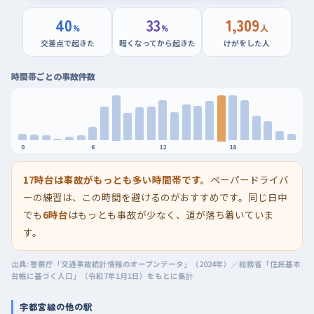
40
33
1,309
%
%
人
交差点で起きた
暗くなってから起きた
けがをした人
時間帯ごとの事故件数
0
6
12
18
17時台は事故がもっとも多い時間帯です。
ペーパードライバ
ーの練習は、この時間を避けるのがおすすめです。同じ日中
でも
6時台
はもっとも事故が少なく、道が落ち着いていま
す。
出典: 警察庁「交通事故統計情報のオープンデータ」（2024年）／総務省「住民基本
台帳に基づく人口」（令和7年1月1日）をもとに集計
宇都宮線の他の駅